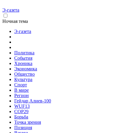
Э-газета
Ночная тема
Э-газета
Политика
События
Хроника
Экономика
Общество
Культура
Спорт
В мире
Регион
Гейдар Алиев-100
WUF13
COP29
Борьба
Точка зрения
Позиция
Взгляд