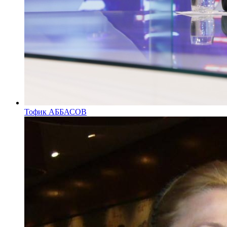
Тофик АББАСОВ