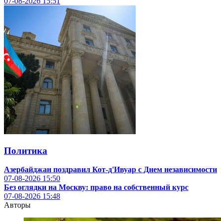
07-08-2026
15:51
Политика
Азербайджан поздравил Кот-д'Ивуар с Днем независимости
07-08-2026
15:50
Без оглядки на Москву: право на собственный курс
07-08-2026
15:48
Авторы