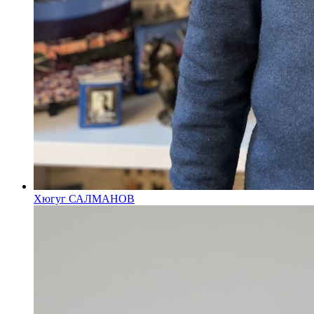
Хюгуг САЛМАНОВ