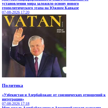
установлении мира заложило основу нового
геополитического этапа на Южном Кавказе
07-08-2026
17:20
Политика
«Узбекистан и Азербайджан: от союзнических отношений к
интеграции»
07-08-2026
17:18
Мир между Азербайджаном и Арменией может заложить