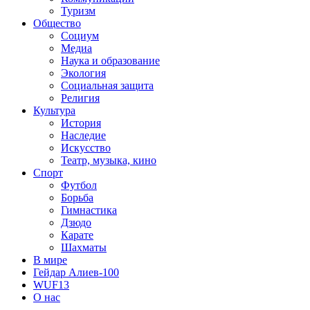
Туризм
Общество
Социум
Медиа
Наука и образование
Экология
Социальная защита
Религия
Культура
История
Наследие
Искусство
Театр, музыка, кино
Спорт
Футбол
Борьба
Гимнастика
Дзюдо
Карате
Шахматы
В мире
Гейдар Алиев-100
WUF13
О нас