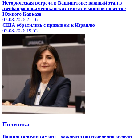
Историческая встреча в Вашингтоне: важный этап в
азербайджано-американских связях и мирной повестке
Южного Кавказа
07-08-2026
21:16
США обратились с призывом к Израилю
07-08-2026
19:55
Политика
Вашингтонский саммит - важный этап изменения модели