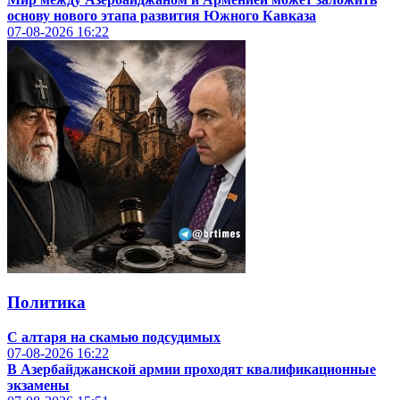
основу нового этапа развития Южного Кавказа
07-08-2026
16:22
Политика
С алтаря на скамью подсудимых
07-08-2026
16:22
В Азербайджанской армии проходят квалификационные
экзамены