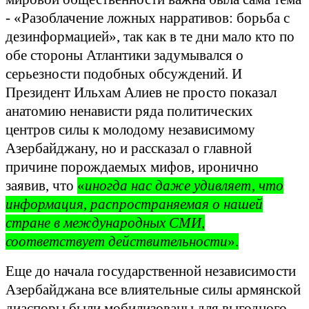
- «Разоблачение ложных нарративов: борьба с
дезинформацией», так как в те дни мало кто по
обе стороны Атлантики задумывался о
серьезности подобных обсуждений. И
Президент Ильхам Алиев не просто показал
анатомию ненависти ряда политических
центров силы к молодому независимому
Азербайджану, но и рассказал о главной
причине порождаемых мифов, иронично
заявив, что
«
иногда нас даже удивляет, что
информация, распространяемая о нашей
стране в международных СМИ,
соответствует действительности
».
Еще до начала государственной независимости
Азербайджана все влиятельные силы армянской
диаспоры были мобилизованы для выгодного