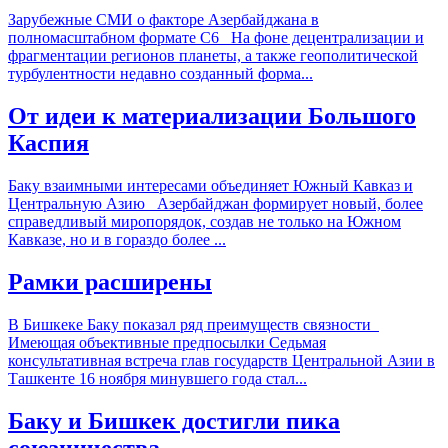
Зарубежные СМИ о факторе Азербайджана в
полномасштабном формате С6 На фоне децентрализации и
фрагментации регионов планеты, а также геополитической
турбулентности недавно созданный форма...
От идеи к материализации Большого
Каспия
Баку взаимными интересами объединяет Южный Кавказ и
Центральную Азию Азербайджан формирует новый, более
справедливый миропорядок, создав не только на Южном
Кавказе, но и в гораздо более ...
Рамки расширены
В Бишкеке Баку показал ряд преимуществ связности
Имеющая объективные предпосылки Седьмая
консультативная встреча глав государств Центральной Азии в
Ташкенте 16 ноября минувшего года стал...
Баку и Бишкек достигли пика
союзничества