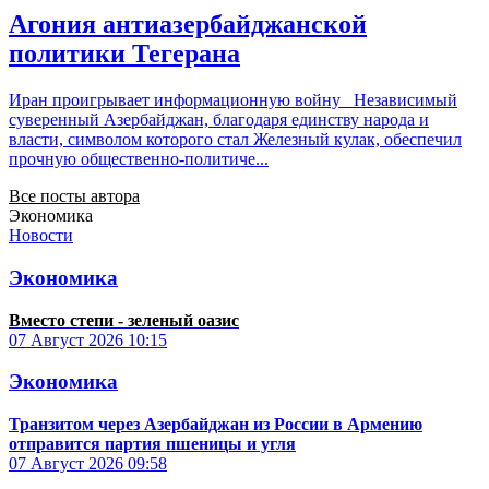
Агония антиазербайджанской
политики Тегерана
Иран проигрывает информационную войну Независимый
суверенный Азербайджан, благодаря единству народа и
власти, символом которого стал Железный кулак, обеспечил
прочную общественно-политиче...
Все посты автора
Экономика
Новости
Экономика
Вместо степи - зеленый оазис
07 Август 2026
10:15
Экономика
Транзитом через Азербайджан из России в Армению
отправится партия пшеницы и угля
07 Август 2026
09:58