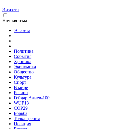
Э-газета
Ночная тема
Э-газета
Политика
События
Хроника
Экономика
Общество
Культура
Спорт
В мире
Регион
Гейдар Алиев-100
WUF13
COP29
Борьба
Точка зрения
Позиция
Взгляд