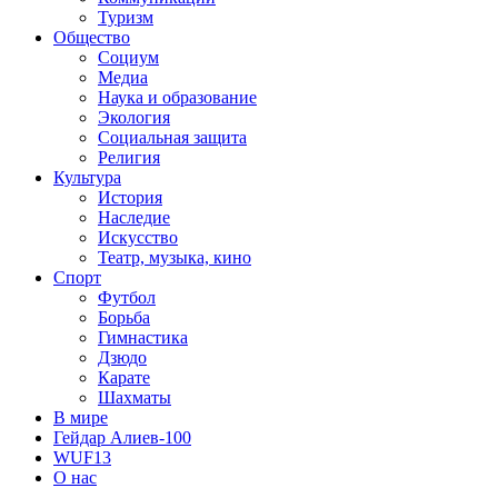
Туризм
Общество
Социум
Медиа
Наука и образование
Экология
Социальная защита
Религия
Культура
История
Наследие
Искусство
Театр, музыка, кино
Спорт
Футбол
Борьба
Гимнастика
Дзюдо
Карате
Шахматы
В мире
Гейдар Алиев-100
WUF13
О нас