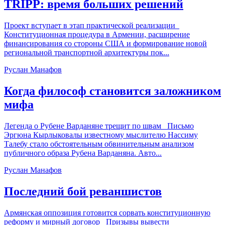
TRIPP: время больших решений
Проект вступает в этап практической реализации
Конституционная процедура в Армении, расширение
финансирования со стороны США и формирование новой
региональной транспортной архитектуры пок...
Руслан Манафов
Когда философ становится заложником
мифа
Легенда о Рубене Варданяне трещит по швам Письмо
Эргюна Кырлыковалы известному мыслителю Нассиму
Талебу стало обстоятельным обвинительным анализом
публичного образа Рубена Варданяна. Авто...
Руслан Манафов
Последний бой реваншистов
Армянская оппозиция готовится сорвать конституционную
реформу и мирный договор Призывы вывести