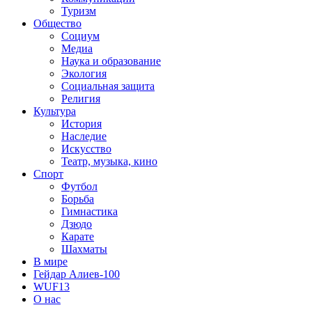
Туризм
Общество
Социум
Медиа
Наука и образование
Экология
Социальная защита
Религия
Культура
История
Наследие
Искусство
Театр, музыка, кино
Спорт
Футбол
Борьба
Гимнастика
Дзюдо
Карате
Шахматы
В мире
Гейдар Алиев-100
WUF13
О нас