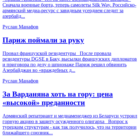
Сначала военные борта, теперь самолеты Silk Way. Российско-
армянский медиа-ресурс с завидным усердием следит за
азербайд...
Руслан Манафов
Париж поймали за руку
Провал французской резидентуры После провала
резидентуры DGSE в Баку, высылки французских дипломатов
и приговора по делу о шпионаже Париж решил обвинить
Азербайджан во «враждебных д...
Руслан Манафов
За Варданяна хоть на гору: цена
«высокой» преданности
Армянский репатриант и медиаменеджер из Беларуси устроил
горную акцию в защиту осужденного олигарха Вопрос к
турецким структурам - как так получилось, что на территории
ближайшего союзник...