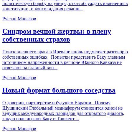
политическую борьбу на улицы, отказ обсуждать изменения в
конституции, и консолидация реванш...
Руслан Манафов
Синдром вечной жертвы: в плену
собственных страхов
Поиск внешнего врага в Иреване вновь подменяет разговор о
собственных ошибках Попытки представить Баку главным
источником напряженности в регионе Южного Кавказа не
отвечают на главный воп...
Руслан Манафов
Новый формат большого соседства
О доверии, партнерстве и будущем Евразии Почему
Шушинский Глобальный медиафорум становится одной из
ведущих международных площадок для открытого диалога,
какую роль играют Баку и Ташкент ...
Руслан Манафов