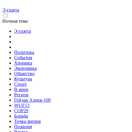
Э-газета
Ночная тема
Э-газета
Политика
События
Хроника
Экономика
Общество
Культура
Спорт
В мире
Регион
Гейдар Алиев-100
WUF13
COP29
Борьба
Точка зрения
Позиция
Взгляд