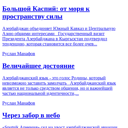
Большой Каспий: от моря к
пространству силы
Азербайджан объединяет Южный Кавказ и Центральную
Азию общими интересами Государственный визит
Президента Азербайджана в Кыргызстан подтвердил
тенденцию, которая становится все более очев...
Руслан Манафов
Величайшее достояние
Азербайджанский язык - это голос Родины, который
невозможно заставить замолчать Азербайджанский язык
является не только средством общения, но и важнейшей
частью национальной идентичности,...
Руслан Манафов
Через забор в небо
«Sputnik Армения» сел на хвост азербайджанской авиации