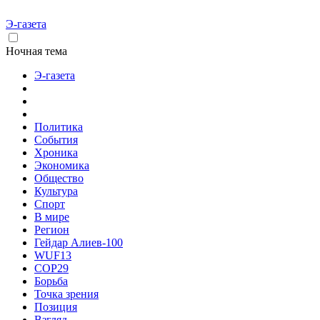
Э-газета
Ночная тема
Э-газета
Политика
События
Хроника
Экономика
Общество
Культура
Спорт
В мире
Регион
Гейдар Алиев-100
WUF13
COP29
Борьба
Точка зрения
Позиция
Взгляд