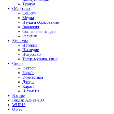
Туризм
Общество
Социум
Медиа
Наука и образование
Экология
Социальная защита
Религия
Культура
История
Наследие
Искусство
Театр, музыка, кино
Спорт
Футбол
Борьба
Гимнастика
Дзюдо
Карате
Шахматы
В мире
Гейдар Алиев-100
WUF13
О нас