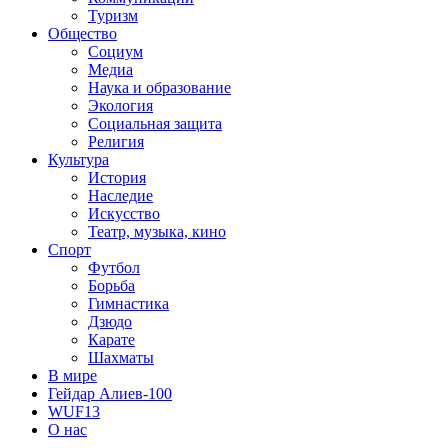
Туризм
Общество
Социум
Медиа
Наука и образование
Экология
Социальная защита
Религия
Культура
История
Наследие
Искусство
Театр, музыка, кино
Спорт
Футбол
Борьба
Гимнастика
Дзюдо
Карате
Шахматы
В мире
Гейдар Алиев-100
WUF13
О нас