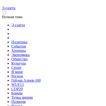
Э-газета
Ночная тема
Э-газета
Политика
События
Хроника
Экономика
Общество
Культура
Спорт
В мире
Регион
Гейдар Алиев-100
WUF13
COP29
Борьба
Точка зрения
Позиция
Взгляд