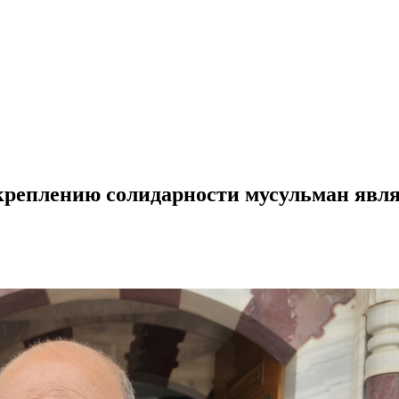
креплению солидарности мусульман явл