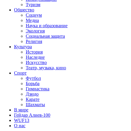
Туризм
Общество
Социум
Медиа
Наука и образование
Экология
Социальная защита
Религия
Культура
История
Наследие
Искусство
Театр, музыка, кино
Спорт
Футбол
Борьба
Гимнастика
Дзюдо
Карате
Шахматы
В мире
Гейдар Алиев-100
WUF13
О нас