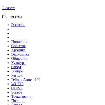
Э-газета
Ночная тема
Э-газета
Политика
События
Хроника
Экономика
Общество
Культура
Спорт
В мире
Регион
Гейдар Алиев-100
WUF13
COP29
Борьба
Точка зрения
Позиция
Взгляд