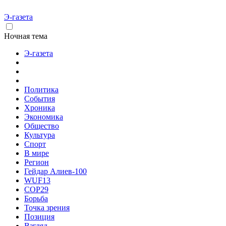
Э-газета
Ночная тема
Э-газета
Политика
События
Хроника
Экономика
Общество
Культура
Спорт
В мире
Регион
Гейдар Алиев-100
WUF13
COP29
Борьба
Точка зрения
Позиция
Взгляд