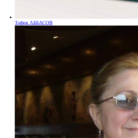
Тофик АББАСОВ