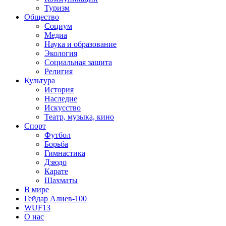
Туризм
Общество
Социум
Медиа
Наука и образование
Экология
Социальная защита
Религия
Культура
История
Наследие
Искусство
Театр, музыка, кино
Спорт
Футбол
Борьба
Гимнастика
Дзюдо
Карате
Шахматы
В мире
Гейдар Алиев-100
WUF13
О нас