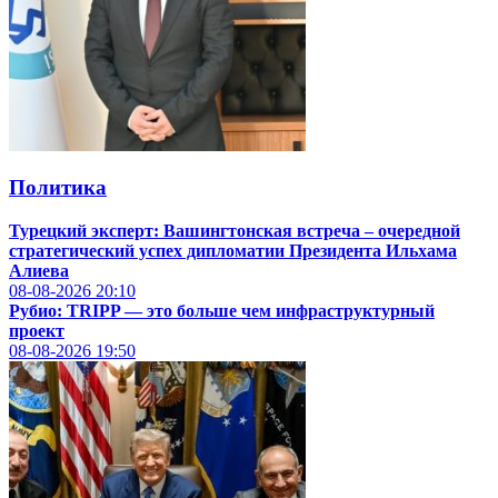
Политика
Турецкий эксперт: Вашингтонская встреча – очередной
стратегический успех дипломатии Президента Ильхама
Алиева
08-08-2026
20:10
Рубио: TRIPP — это больше чем инфраструктурный
проект
08-08-2026
19:50