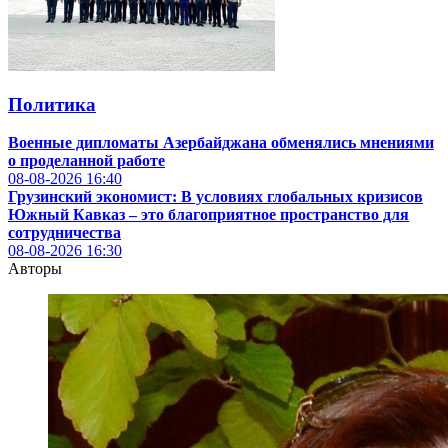
Политика
Военные дипломаты Азербайджана обменялись мнениями
о проделанной работе
08-08-2026
16:40
Грузинский экономист: В условиях глобальных кризисов
Южный Кавказ – это благоприятное пространство для
сотрудничества
08-08-2026
16:30
Авторы