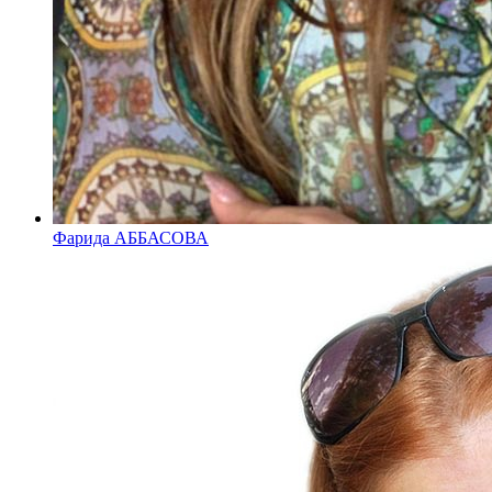
Фарида АББАСОВА