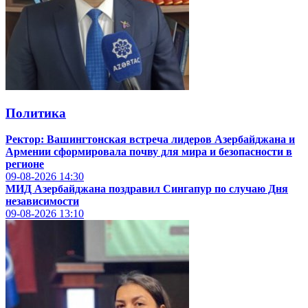
Политика
Ректор: Вашингтонская встреча лидеров Азербайджана и
Армении сформировала почву для мира и безопасности в
регионе
09-08-2026
14:30
МИД Азербайджана поздравил Сингапур по случаю Дня
независимости
09-08-2026
13:10