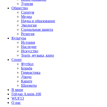
Туризм
Общество
Социум
Медиа
Наука и образование
Экология
Социальная защита
Религия
Культура
История
Наследие
Искусство
Театр, музыка, кино
Спорт
Футбол
Борьба
Гимнастика
Дзюдо
Карате
Шахматы
В мире
Гейдар Алиев-100
WUF13
О нас