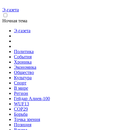
Э-газета
Ночная тема
Э-газета
Политика
События
Хроника
Экономика
Общество
Культура
Спорт
В мире
Регион
Гейдар Алиев-100
WUF13
COP29
Борьба
Точка зрения
Позиция
Взгляд