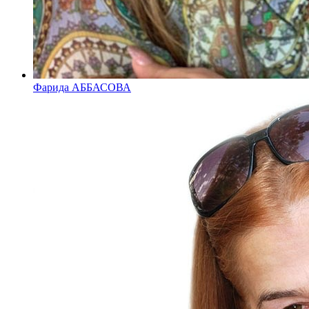
Фарида АББАСОВА