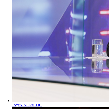
Тофик АББАСОВ