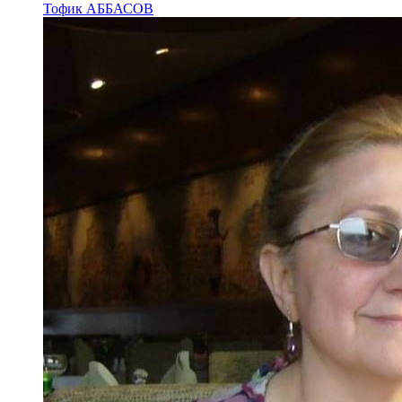
Тофик АББАСОВ