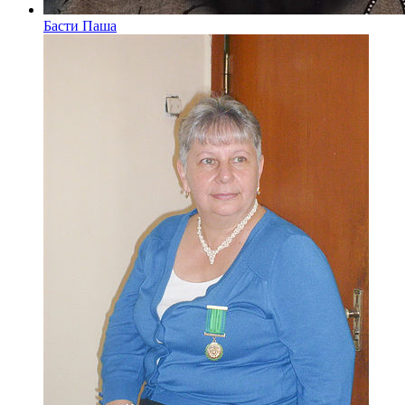
Басти Паша