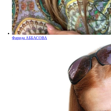
Фарида АББАСОВА