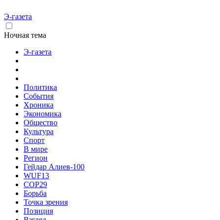
Э-газета
Ночная тема
Э-газета
Политика
События
Хроника
Экономика
Общество
Культура
Спорт
В мире
Регион
Гейдар Алиев-100
WUF13
COP29
Борьба
Точка зрения
Позиция
Взгляд