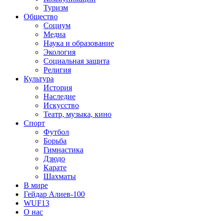
Туризм
Общество
Социум
Медиа
Наука и образование
Экология
Социальная защита
Религия
Культура
История
Наследие
Искусство
Театр, музыка, кино
Спорт
Футбол
Борьба
Гимнастика
Дзюдо
Карате
Шахматы
В мире
Гейдар Алиев-100
WUF13
О нас