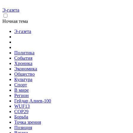
Э-газета
Ночная тема
Э-газета
Политика
События
Хроника
Экономика
Общество
Культура
Спорт
В мире
Регион
Гейдар Алиев-100
WUF13
COP29
Борьба
Точка зрения
Позиция
Взгляд