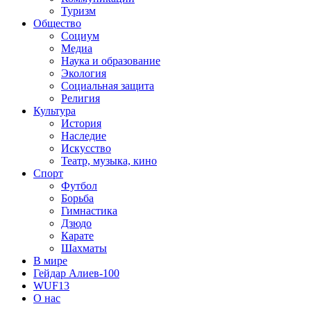
Туризм
Общество
Социум
Медиа
Наука и образование
Экология
Социальная защита
Религия
Культура
История
Наследие
Искусство
Театр, музыка, кино
Спорт
Футбол
Борьба
Гимнастика
Дзюдо
Карате
Шахматы
В мире
Гейдар Алиев-100
WUF13
О нас