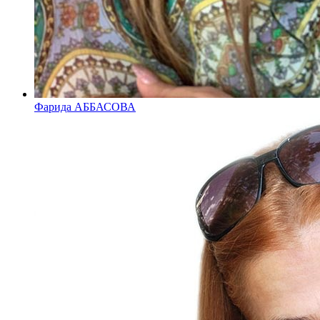
Фарида АББАСОВА