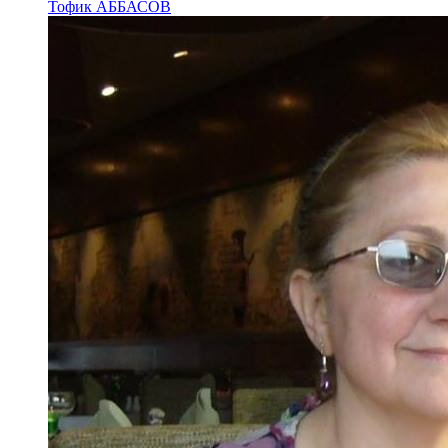
Тофик АББАСОВ