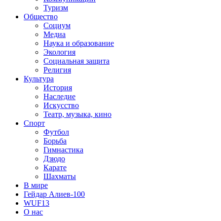
Туризм
Общество
Социум
Медиа
Наука и образование
Экология
Социальная защита
Религия
Культура
История
Наследие
Искусство
Театр, музыка, кино
Спорт
Футбол
Борьба
Гимнастика
Дзюдо
Карате
Шахматы
В мире
Гейдар Алиев-100
WUF13
О нас