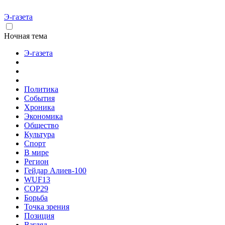
Э-газета
Ночная тема
Э-газета
Политика
События
Хроника
Экономика
Общество
Культура
Спорт
В мире
Регион
Гейдар Алиев-100
WUF13
COP29
Борьба
Точка зрения
Позиция
Взгляд