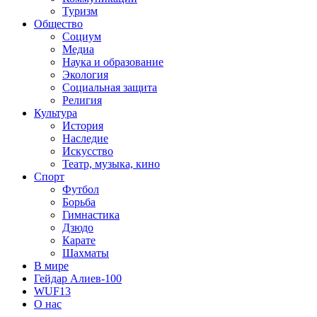
Туризм
Общество
Социум
Медиа
Наука и образование
Экология
Социальная защита
Религия
Культура
История
Наследие
Искусство
Театр, музыка, кино
Спорт
Футбол
Борьба
Гимнастика
Дзюдо
Карате
Шахматы
В мире
Гейдар Алиев-100
WUF13
О нас