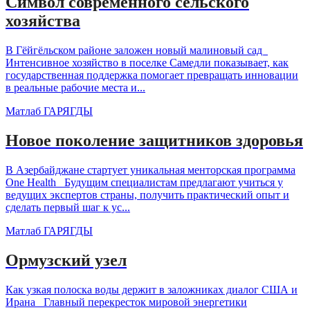
Символ современного сельского
хозяйства
В Гёйгёльском районе заложен новый малиновый сад
Интенсивное хозяйство в поселке Самедли показывает, как
государственная поддержка помогает превращать инновации
в реальные рабочие места и...
Матлаб ГАРЯГДЫ
Новое поколение защитников здоровья
В Азербайджане стартует уникальная менторская программа
One Health Будущим специалистам предлагают учиться у
ведущих экспертов страны, получить практический опыт и
сделать первый шаг к ус...
Матлаб ГАРЯГДЫ
Ормузский узел
Как узкая полоска воды держит в заложниках диалог США и
Ирана Главный перекресток мировой энергетики