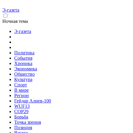
Э-газета
Ночная тема
Э-газета
Политика
События
Хроника
Экономика
Общество
Культура
Спорт
В мире
Регион
Гейдар Алиев-100
WUF13
COP29
Борьба
Точка зрения
Позиция
Взгляд