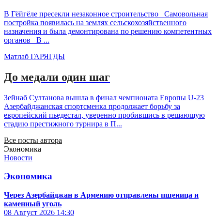
В Гёйгёле пресекли незаконное строительство Самовольная
постройка появилась на землях сельскохозяйственного
назначения и была демонтирована по решению компетентных
органов В ...
Матлаб ГАРЯГДЫ
До медали один шаг
Зейнаб Султанова вышла в финал чемпионата Европы U-23
Азербайджанская спортсменка продолжает борьбу за
европейский пьедестал, уверенно пробившись в решающую
стадию престижного турнира в П...
Все посты автора
Экономика
Новости
Экономика
Через Азербайджан в Армению отправлены пшеница и
каменный уголь
08 Август 2026
14:30