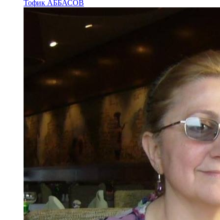
Тофик АББАСОВ