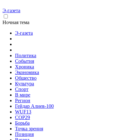
Э-газета
Ночная тема
Э-газета
Политика
События
Хроника
Экономика
Общество
Культура
Спорт
В мире
Регион
Гейдар Алиев-100
WUF13
COP29
Борьба
Точка зрения
Позиция
Взгляд