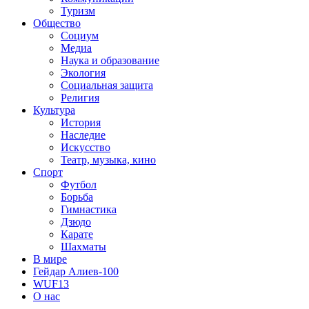
Туризм
Общество
Социум
Медиа
Наука и образование
Экология
Социальная защита
Религия
Культура
История
Наследие
Искусство
Театр, музыка, кино
Спорт
Футбол
Борьба
Гимнастика
Дзюдо
Карате
Шахматы
В мире
Гейдар Алиев-100
WUF13
О нас