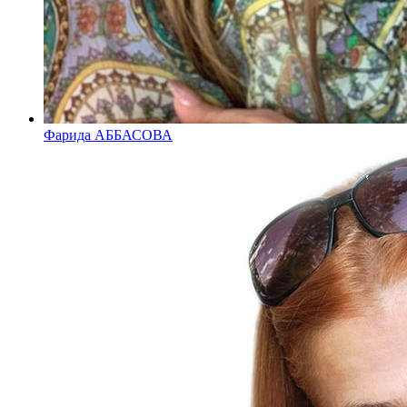
Фарида АББАСОВА