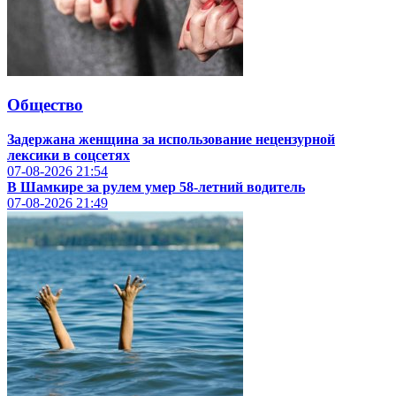
Общество
Задержана женщина за использование нецензурной
лексики в соцсетях
07-08-2026
21:54
В Шамкире за рулем умер 58-летний водитель
07-08-2026
21:49