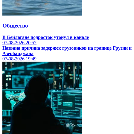
Общество
В Бейлагане подросток утонул в канале
07-08-2026
20:57
Названа причина задержек грузовиков на границе Грузии и
Азербайджана
07-08-2026
19:49