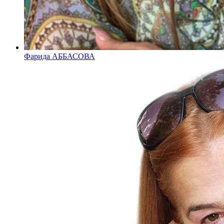
Фарида АББАСОВА