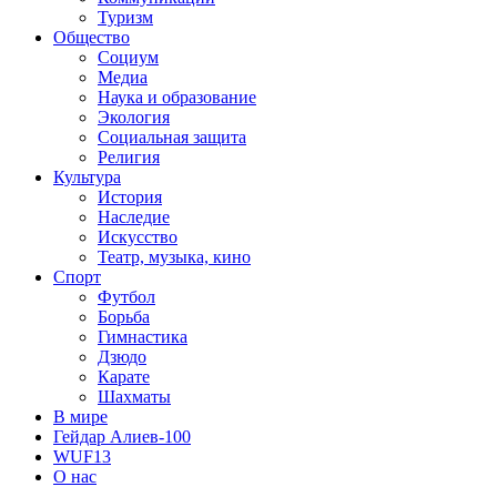
Туризм
Общество
Социум
Медиа
Наука и образование
Экология
Социальная защита
Религия
Культура
История
Наследие
Искусство
Театр, музыка, кино
Спорт
Футбол
Борьба
Гимнастика
Дзюдо
Карате
Шахматы
В мире
Гейдар Алиев-100
WUF13
О нас