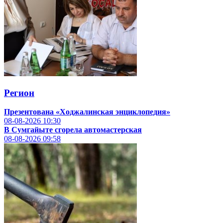
Регион
Презентована «Ходжалинская энциклопедия»
08-08-2026
10:30
В Сумгайыте сгорела автомастерская
08-08-2026
09:58