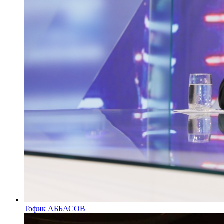
Тофик АББАСОВ