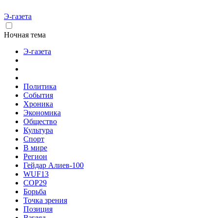
Э-газета
Ночная тема
Э-газета
Политика
События
Хроника
Экономика
Общество
Культура
Спорт
В мире
Регион
Гейдар Алиев-100
WUF13
COP29
Борьба
Точка зрения
Позиция
Взгляд