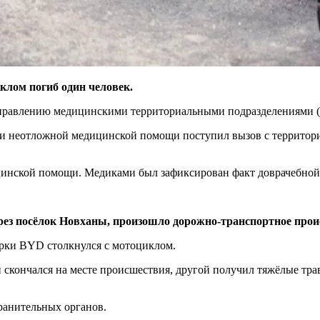
клом погиб один человек.
 управлению медицинскими территориальными подразделениями 
рой и неотложной медицинской помощи поступил вызов с террит
цинской помощи. Медиками был зафиксирован факт доврачебной
рез посёлок Новханы, произошло дорожно-транспортное прои
арки BYD столкнулся с мотоциклом.
й скончался на месте происшествия, другой получил тяжёлые тр
ранительных органов.