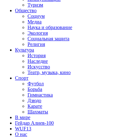
Туризм
Общество
Социум
Медиа
Наука и образование
Экология
Социальная защита
Религия
Культура
История
Наследие
Искусство
Театр, музыка, кино
Спорт
Футбол
Борьба
Гимнастика
Дзюдо
Карате
Шахматы
В мире
Гейдар Алиев-100
WUF13
О нас