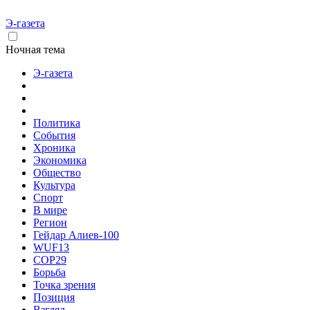
Э-газета
Ночная тема
Э-газета
Политика
События
Хроника
Экономика
Общество
Культура
Спорт
В мире
Регион
Гейдар Алиев-100
WUF13
COP29
Борьба
Точка зрения
Позиция
Взгляд