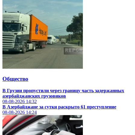
Общество
В Грузии пропустили через границу часть задержанных
азербайджанских грузовиков
08-08-2026
14:32
В Азербайджане за сутки раскрыто 61 преступление
08-08-2026
14:24