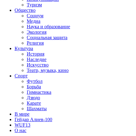
Туризм
Общество
Социум
Медиа
Наука и образование
Экология
Социальная защита
Религия
Культура
История
Наследие
Искусство
Театр, музыка, кино
Спорт
Футбол
Борьба
Гимнастика
Дзюдо
Карате
Шахматы
В мире
Гейдар Алиев-100
WUF13
О нас