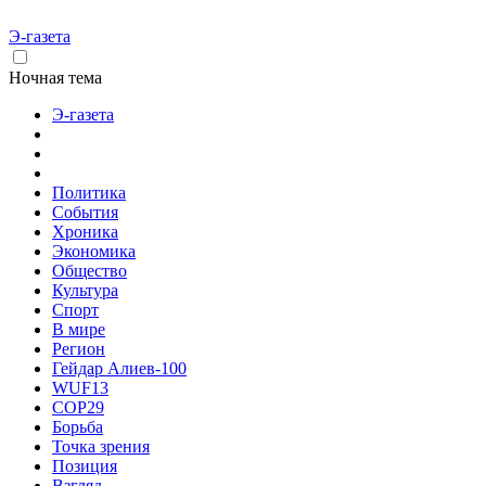
Э-газета
Ночная тема
Э-газета
Политика
События
Хроника
Экономика
Общество
Культура
Спорт
В мире
Регион
Гейдар Алиев-100
WUF13
COP29
Борьба
Точка зрения
Позиция
Взгляд