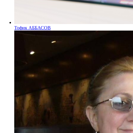
Тофик АББАСОВ