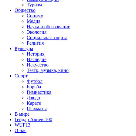
Туризм
Общество
Социум
Медиа
Наука и образование
Экология
Социальная защита
Религия
Культура
История
Наследие
Искусство
Театр, музыка, кино
Спорт
Футбол
Борьба
Гимнастика
Дзюдо
Карате
Шахматы
В мире
Гейдар Алиев-100
WUF13
О нас