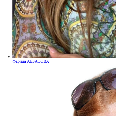
Фарида АББАСОВА