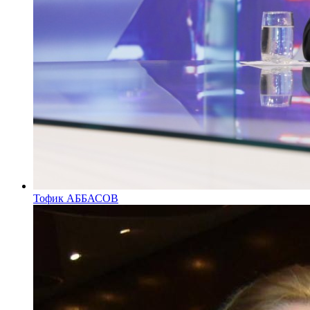
Тофик АББАСОВ