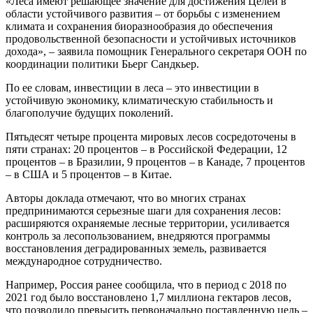
«Леса имеют решающее значение для достижения Целей в
области устойчивого развития – от борьбы с изменением
климата и сохранения биоразнообразия до обеспечения
продовольственной безопасности и устойчивых источников
дохода», – заявила помощник Генерального секретаря ООН по
координации политики Бьерг Сандкьер.
По ее словам, инвестиции в леса – это инвестиции в
устойчивую экономику, климатическую стабильность и
благополучие будущих поколений.
Пятьдесят четыре процента мировых лесов сосредоточены в
пяти странах: 20 процентов – в Российской Федерации, 12
процентов – в Бразилии, 9 процентов – в Канаде, 7 процентов
– в США и 5 процентов – в Китае.
Авторы доклада отмечают, что во многих странах
предпринимаются серьезные шаги для сохранения лесов:
расширяются охраняемые лесные территории, усиливается
контроль за лесопользованием, внедряются программы
восстановления деградированных земель, развивается
международное сотрудничество.
Например, Россия ранее сообщила, что в период с 2018 по
2021 год было восстановлено 1,7 миллиона гектаров лесов,
что позволило превысить первоначально поставленную цель –