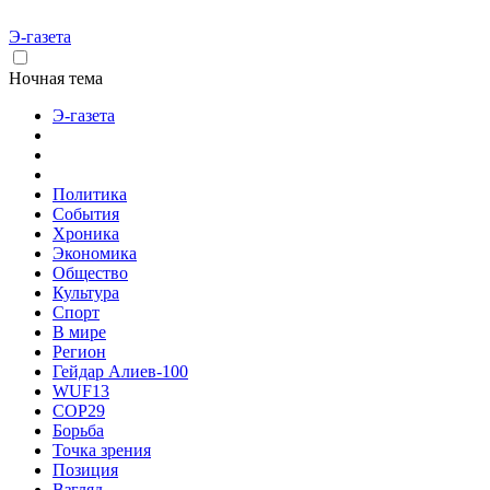
Э-газета
Ночная тема
Э-газета
Политика
События
Хроника
Экономика
Общество
Культура
Спорт
В мире
Регион
Гейдар Алиев-100
WUF13
COP29
Борьба
Точка зрения
Позиция
Взгляд