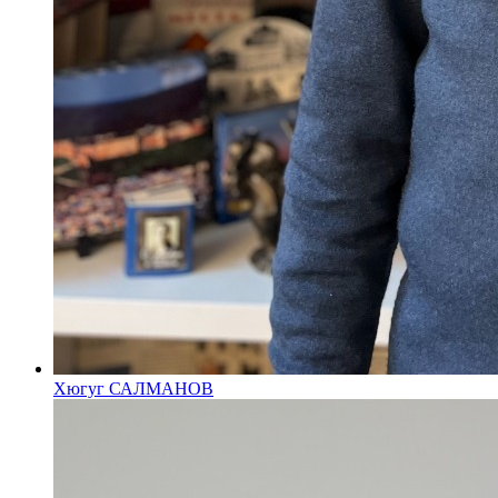
Хюгуг САЛМАНОВ