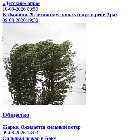
«Детский» опрос
10-08-2026
09:50
В Имишли 29-летний мужчина утонул в реке Араз
09-08-2026
19:30
Общество
Жарко. Ожидается сильный ветер
09-08-2026
18:03
Сильный пожар в Баку