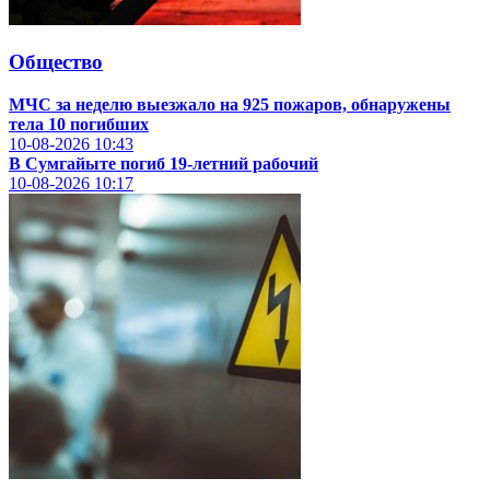
Общество
МЧС за неделю выезжало на 925 пожаров, обнаружены
тела 10 погибших
10-08-2026
10:43
В Сумгайыте погиб 19-летний рабочий
10-08-2026
10:17