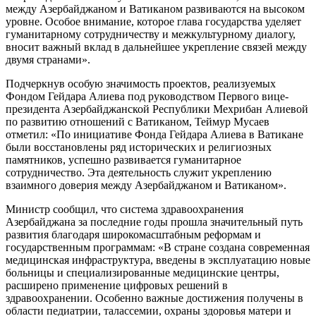
между Азербайджаном и Ватиканом развиваются на высоком
уровне. Особое внимание, которое глава государства уделяет
гуманитарному сотрудничеству и межкультурному диалогу,
вносит важный вклад в дальнейшее укрепление связей между
двумя странами».
Подчеркнув особую значимость проектов, реализуемых
Фондом Гейдара Алиева под руководством Первого вице-
президента Азербайджанской Республики Мехрибан Алиевой
по развитию отношений с Ватиканом, Теймур Мусаев
отметил: «По инициативе Фонда Гейдара Алиева в Ватикане
были восстановлены ряд исторических и религиозных
памятников, успешно развивается гуманитарное
сотрудничество. Эта деятельность служит укреплению
взаимного доверия между Азербайджаном и Ватиканом».
Министр сообщил, что система здравоохранения
Азербайджана за последние годы прошла значительный путь
развития благодаря широкомасштабным реформам и
государственным программам: «В стране создана современная
медицинская инфраструктура, введены в эксплуатацию новые
больницы и специализированные медицинские центры,
расширено применение цифровых решений в
здравоохранении. Особенно важные достижения получены в
области педиатрии, талассемии, охраны здоровья матери и