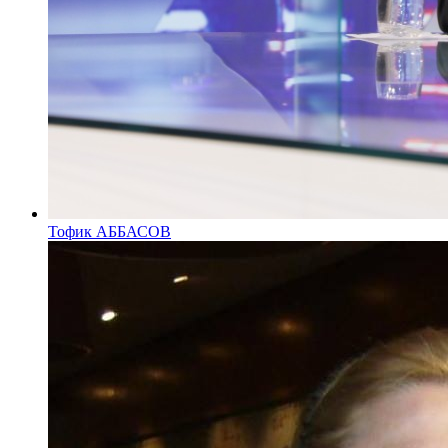
Тофик АББАСОВ