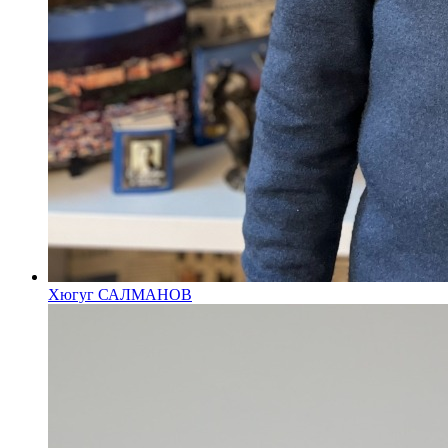
Хюгуг САЛМАНОВ