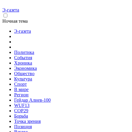
Э-газета
Ночная тема
Э-газета
Политика
События
Хроника
Экономика
Общество
Культура
Спорт
В мире
Регион
Гейдар Алиев-100
WUF13
COP29
Борьба
Точка зрения
Позиция
Взгляд