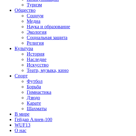
Туризм
Общество
Социум
Медиа
Наука и образование
Экология
Социальная защита
Религия
Культура
История
Наследие
Искусство
Театр, музыка, кино
Спорт
Футбол
Борьба
Гимнастика
Дзюдо
Карате
Шахматы
В мире
Гейдар Алиев-100
WUF13
О нас