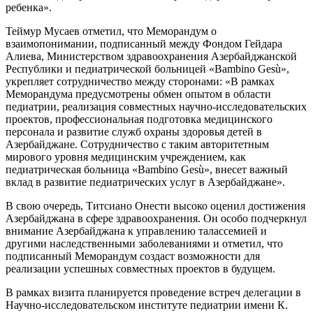
ребенка».
Теймур Мусаев отметил, что Меморандум о
взаимопонимании, подписанный между Фондом Гейдара
Алиева, Министерством здравоохранения Азербайджанской
Республики и педиатрической больницей «Bambino Gesù»,
укрепляет сотрудничество между сторонами: «В рамках
Меморандума предусмотрены обмен опытом в области
педиатрии, реализация совместных научно-исследовательских
проектов, профессиональная подготовка медицинского
персонала и развитие служб охраны здоровья детей в
Азербайджане. Сотрудничество с таким авторитетным
мирового уровня медицинским учреждением, как
педиатрическая больница «Bambino Gesù», внесет важный
вклад в развитие педиатрических услуг в Азербайджане».
В свою очередь, Титсиано Онести высоко оценил достижения
Азербайджана в сфере здравоохранения. Он особо подчеркнул
внимание Азербайджана к управлению талассемией и
другими наследственными заболеваниями и отметил, что
подписанный Меморандум создаст возможности для
реализации успешных совместных проектов в будущем.
В рамках визита планируется проведение встреч делегации в
Научно-исследовательском институте педиатрии имени К.