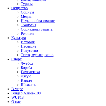
Туризм
Общество
Социум
Медиа
Наука и образование
Экология
Социальная защита
Религия
Культура
История
Наследие
Искусство
Театр, музыка, кино
Спорт
Футбол
Борьба
Гимнастика
Дзюдо
Карате
Шахматы
В мире
Гейдар Алиев-100
WUF13
О нас