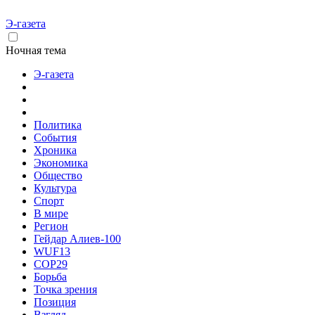
Э-газета
Ночная тема
Э-газета
Политика
События
Хроника
Экономика
Общество
Культура
Спорт
В мире
Регион
Гейдар Алиев-100
WUF13
COP29
Борьба
Точка зрения
Позиция
Взгляд