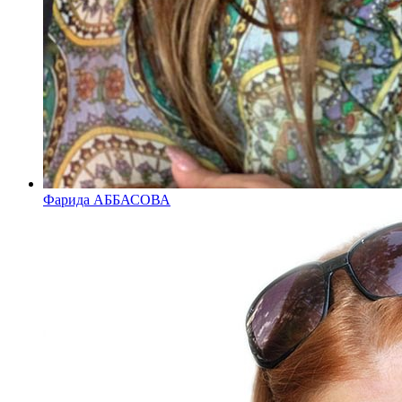
Фарида АББАСОВА