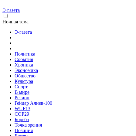
Э-газета
Ночная тема
Э-газета
Политика
События
Хроника
Экономика
Общество
Культура
Спорт
В мире
Регион
Гейдар Алиев-100
WUF13
COP29
Борьба
Точка зрения
Позиция
Взгляд