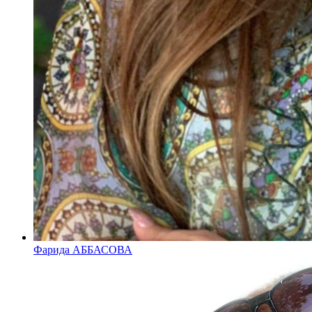
Фарида АББАСОВА