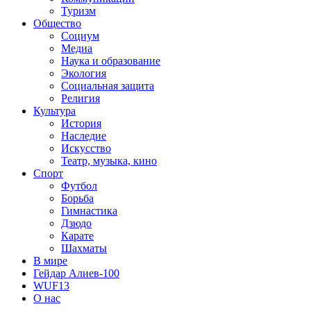
Туризм
Общество
Социум
Медиа
Наука и образование
Экология
Социальная защита
Религия
Культура
История
Наследие
Искусство
Театр, музыка, кино
Спорт
Футбол
Борьба
Гимнастика
Дзюдо
Карате
Шахматы
В мире
Гейдар Алиев-100
WUF13
О нас