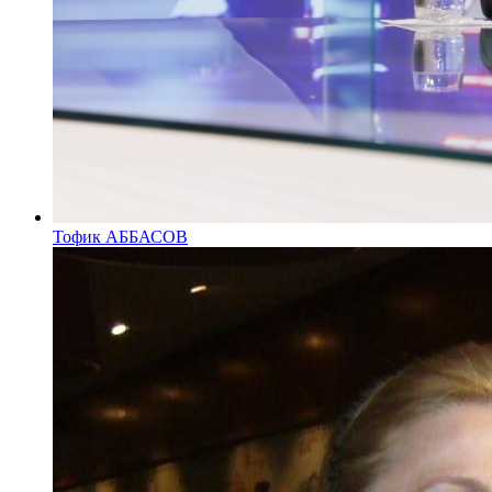
Тофик АББАСОВ