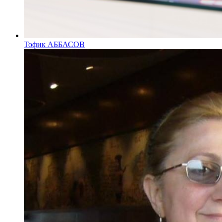
Тофик АББАСОВ