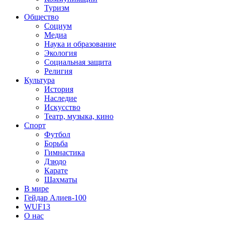
Туризм
Общество
Социум
Медиа
Наука и образование
Экология
Социальная защита
Религия
Культура
История
Наследие
Искусство
Театр, музыка, кино
Спорт
Футбол
Борьба
Гимнастика
Дзюдо
Карате
Шахматы
В мире
Гейдар Алиев-100
WUF13
О нас