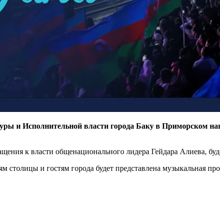
уры и Исполнительной власти города Баку в Приморском на
ащения к власти общенационального лидера Гейдара Алиева, буд
ям столицы и гостям города будет представлена музыкальная п