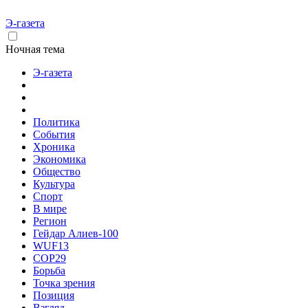
Э-газета
Ночная тема
Э-газета
Политика
События
Хроника
Экономика
Общество
Культура
Спорт
В мире
Регион
Гейдар Алиев-100
WUF13
COP29
Борьба
Точка зрения
Позиция
Взгляд