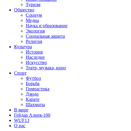
Туризм
Общество
Социум
Медиа
Наука и образование
Экология
Социальная защита
Религия
Культура
История
Наследие
Искусство
Театр, музыка, кино
Спорт
Футбол
Борьба
Гимнастика
Дзюдо
Карате
Шахматы
В мире
Гейдар Алиев-100
WUF13
О нас