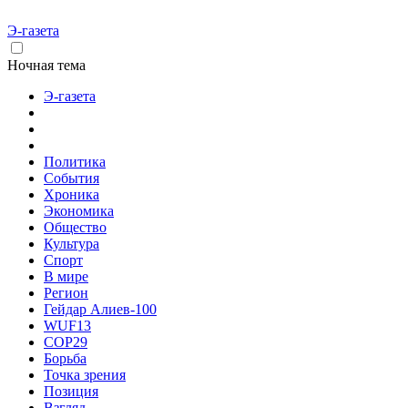
Э-газета
Ночная тема
Э-газета
Политика
События
Хроника
Экономика
Общество
Культура
Спорт
В мире
Регион
Гейдар Алиев-100
WUF13
COP29
Борьба
Точка зрения
Позиция
Взгляд