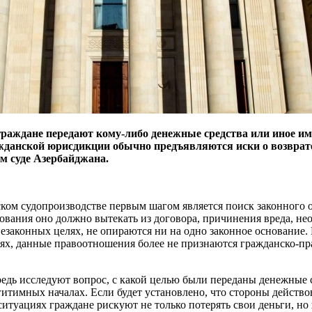
а граждане передают кому-либо денежные средства или иное и
жданской юрисдикции обычно предъявляются иски о возврате 
м суде Азербайджана.
ком судопроизводстве первым шагом является поиск законного 
ования оно должно вытекать из договора, причинения вреда, н
езаконных целях, не опираются ни на одно законное основание
ях, данные правоотношения более не признаются гражданско-п
ередь исследуют вопрос, с какой целью были переданы денежные 
тимных началах. Если будет установлено, что стороны действов
ситуациях граждане рискуют не только потерять свои деньги, 