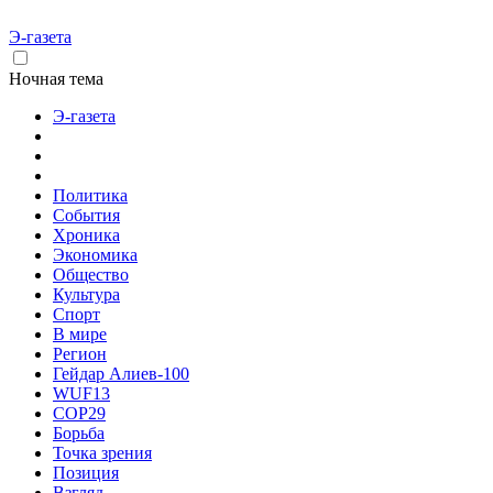
Э-газета
Ночная тема
Э-газета
Политика
События
Хроника
Экономика
Общество
Культура
Спорт
В мире
Регион
Гейдар Алиев-100
WUF13
COP29
Борьба
Точка зрения
Позиция
Взгляд