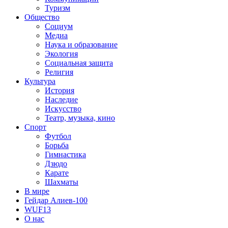
Туризм
Общество
Социум
Медиа
Наука и образование
Экология
Социальная защита
Религия
Культура
История
Наследие
Искусство
Театр, музыка, кино
Спорт
Футбол
Борьба
Гимнастика
Дзюдо
Карате
Шахматы
В мире
Гейдар Алиев-100
WUF13
О нас