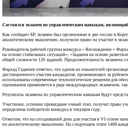
Состоялся экзамен по управленческим навыкам, являющийс
Как сообщает БР, экзамен был организован в две сессии в Кор
аналитическому мышлению, получили право на участие в экза
Руководитель рабочей группы конкурса « Восхождение » Фарха
на основе стабильных ситуаций», «Задания на основе разветв
общей сложности 120 заданий. Продолжительность экзамена сос
Фархад Гаджиев отметил, что одним из показателей организа
дистанционного участия кандидатов, проживающих за рубежом:
использованы современные технологические решения для обеспе
оценивания применяется в ряде международных экзаменов, так
Результаты экзамена по управленческим навыкам будут предста
Участники, успешно прошедшие очный этап, получат право уч
определены победители конкурса в текущем году.
Отметим, что на сегодняшний день для участия в VI сезоне ко
по аналитическому мышлению. На следующем этапе 1468 канди