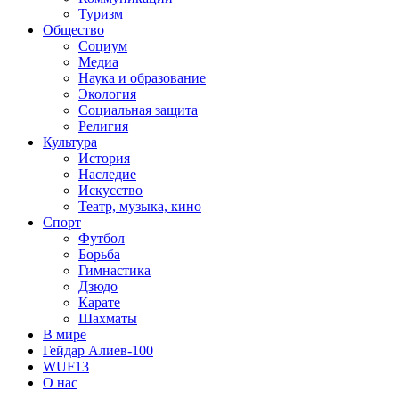
Туризм
Общество
Социум
Медиа
Наука и образование
Экология
Социальная защита
Религия
Культура
История
Наследие
Искусство
Театр, музыка, кино
Спорт
Футбол
Борьба
Гимнастика
Дзюдо
Карате
Шахматы
В мире
Гейдар Алиев-100
WUF13
О нас