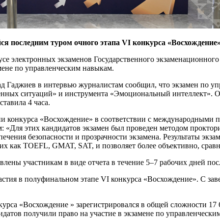
я последним туром очного этапа VI конкурса «Восхождение»
пусе электронных экзаменов Государственного экзаменационного
мене по управленческим навыкам.
д Гаджиев в интервью журналистам сообщил, что экзамен по упр
ленных ситуаций» и инструмента «Эмоциональный интеллект». Он
тавила 4 часа.
ции конкурса «Восхождение» в соответствии с международными 
 «Для этих кандидатов экзамен был проведен методом прокторин
чения безопасности и прозрачности экзамена. Результаты экзам
их как TOEFL, GMAT, SAT, и позволяет более объективно, сравн
влены участникам в виде отчета в течение 5–7 рабочих дней пос
астия в полуфинальном этапе VI конкурса «Восхождение». С за
нкурса «Восхождение » зарегистрировался в общей сложности 17 
датов получили право на участие в экзамене по управленчески