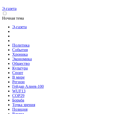
Э-газета
Ночная тема
Э-газета
Политика
События
Хроника
Экономика
Общество
Культура
Спорт
В мире
Регион
Гейдар Алиев-100
WUF13
COP29
Борьба
Точка зрения
Позиция
Взгляд