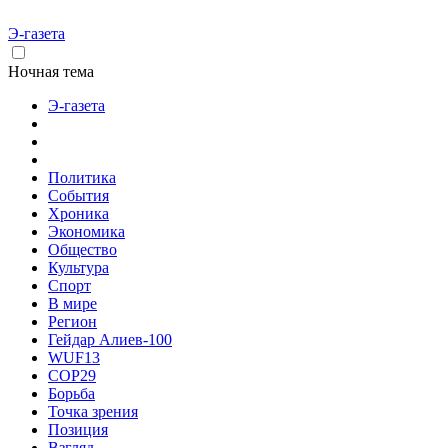
Э-газета
Ночная тема
Э-газета
Политика
События
Хроника
Экономика
Общество
Культура
Спорт
В мире
Регион
Гейдар Алиев-100
WUF13
COP29
Борьба
Точка зрения
Позиция
Взгляд