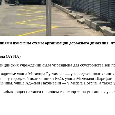
ениями изменены схемы организации дорожного движения, чт
ана (AYNA).
дицинских учреждений была упразднена для обустройства зон пос
адресам: улица Мазахира Рустамова — у городской поликлиник
ва — у городской поликлиники №25, улица Мамедали Шарифли —
ицы, улица Аджеми Нахчывани — у Medera Hospital, а также ули
 прибывающих на такси и личном транспорте, на указанных уча