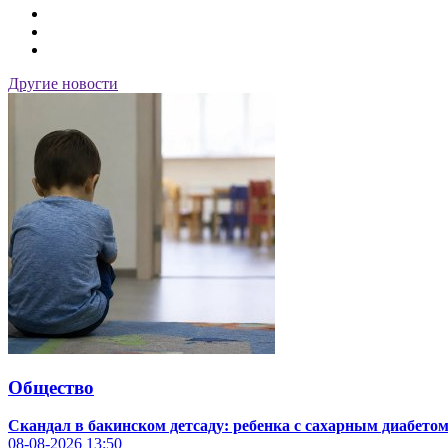
Другие новости
Общество
Скандал в бакинском детсаду: ребенка с сахарным диабето
08-08-2026
13:50