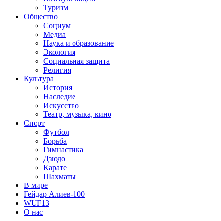
Туризм
Общество
Социум
Медиа
Наука и образование
Экология
Социальная защита
Религия
Культура
История
Наследие
Искусство
Театр, музыка, кино
Спорт
Футбол
Борьба
Гимнастика
Дзюдо
Карате
Шахматы
В мире
Гейдар Алиев-100
WUF13
О нас