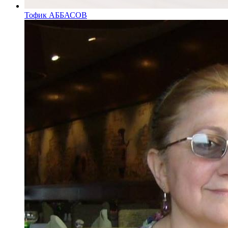
Тофик АББАСОВ