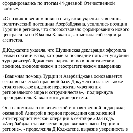
сформировались по итогам 44-дневной Отечественной
войны».
«С возникновением нового статус-кво укрепился военно-
политический потенциал Азербайджана, усилились позиции
Турции в регионе, что способствовало формированию нового
центра силы на Южном Кавказе», - отметила собеседница
агентства.
Д.Коджатепе указала, что Шушинская декларация оформила
рамки союзничества, которые за последние пять лет углубили
турецко-азербайджанское партнерство в политическом,
военном, экономическом и геостратегическом измерениях.
«Взаимная помощь Турции и Азербайджана основывается
сегодня на четкой правовой базе. Документ излагает также
стратегическое видение перспектив укрепления
регионального мира и сотрудничества»,- подчеркнула
преподаватель Кавказского университета.
Она напомнила о политической и нравственной поддержке,
оказанной Анкарой в период проведения однодневной
антитеррористической операции в сентябре 2023 года.
«Азербайджан также четко поддерживает шаги Турции в
регионе», - продолжила Д.Коджатепе, выразив уверенность в