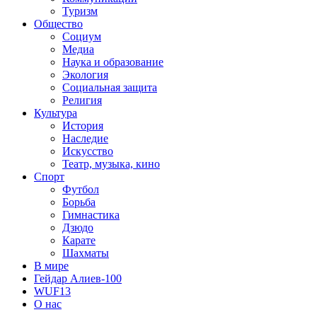
Туризм
Общество
Социум
Медиа
Наука и образование
Экология
Социальная защита
Религия
Культура
История
Наследие
Искусство
Театр, музыка, кино
Спорт
Футбол
Борьба
Гимнастика
Дзюдо
Карате
Шахматы
В мире
Гейдар Алиев-100
WUF13
О нас