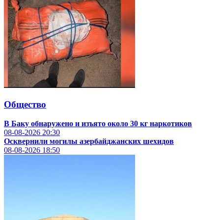
Общество
В Баку обнаружено и изъято около 30 кг наркотиков
08-08-2026
20:30
Осквернили могилы азербайджанских шехидов
08-08-2026
18:50