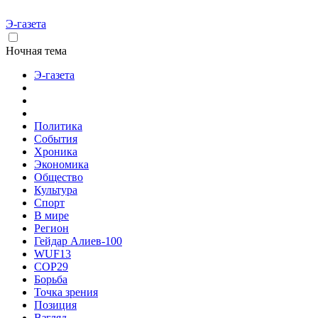
Э-газета
Ночная тема
Э-газета
Политика
События
Хроника
Экономика
Общество
Культура
Спорт
В мире
Регион
Гейдар Алиев-100
WUF13
COP29
Борьба
Точка зрения
Позиция
Взгляд