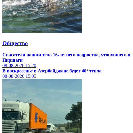
Общество
Спасатели нашли тело 16-летнего подростка, утонувшего в
Пиршаги
08-08-2026
15:20
В воскресенье в Азербайджане будет 40° тепла
08-08-2026
15:05