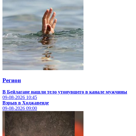
Регион
В Бейлагане нашли тело утонувшего в канале мужчины
09-08-2026
10:45
Взрыв в Ходжавенде
09-08-2026
09:00