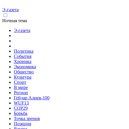
Э-газета
Ночная тема
Э-газета
Политика
События
Хроника
Экономика
Общество
Культура
Спорт
В мире
Регион
Гейдар Алиев-100
WUF13
COP29
Борьба
Точка зрения
Позиция
Взгляд