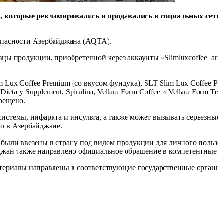
 которые рекламировались и продавались в социальных сетя
опасности Азербайджана (AQTA).
родукции, приобретенной через аккаунты «Slimluxcoffee_ariqladic
 Lux Coffee Premium (со вкусом фундука), SLT Slim Lux Coffee P
Dietary Supplement, Spirulina, Vellara Form Coffee и Vellara For
рещено.
истемы, инфаркта и инсульта, а также может вызывать серьезны
о в Азербайджане.
 были ввезены в страну под видом продукции для личного польз
йджан также направлено официальное обращение в компетентные
атериалы направлены в соответствующие государственные орган