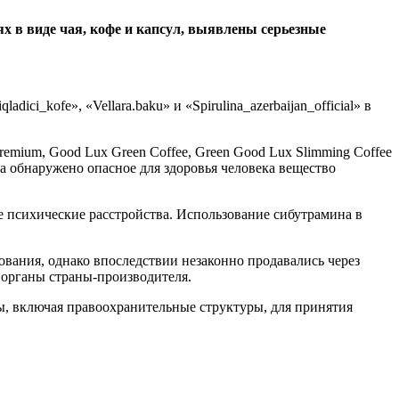
х в виде чая, кофе и капсул, выявлены серьезные
i_kofe», «Vellara.baku» и «Spirulina_azerbaijan_official» в
remium, Good Lux Green Coffee, Green Good Lux Slimming Coffee
m Tea обнаружено опасное для здоровья человека вещество
е психические расстройства. Использование сибутрамина в
ования, однако впоследствии незаконно продавались через
 органы страны-производителя.
ы, включая правоохранительные структуры, для принятия