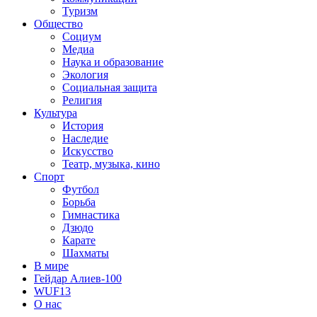
Туризм
Общество
Социум
Медиа
Наука и образование
Экология
Социальная защита
Религия
Культура
История
Наследие
Искусство
Театр, музыка, кино
Спорт
Футбол
Борьба
Гимнастика
Дзюдо
Карате
Шахматы
В мире
Гейдар Алиев-100
WUF13
О нас