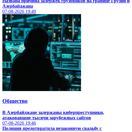
Названа причина задержек грузовиков на границе Грузии и
Азербайджана
07-08-2026
19:49
Общество
В Азербайджане задержаны киберпреступники,
атаковавшие тысячи зарубежных сайтов
07-08-2026
19:46
Полиция предотвратила незаконную свадьбу с