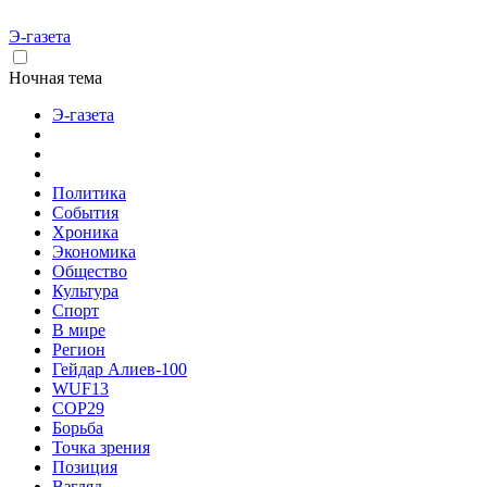
Э-газета
Ночная тема
Э-газета
Политика
События
Хроника
Экономика
Общество
Культура
Спорт
В мире
Регион
Гейдар Алиев-100
WUF13
COP29
Борьба
Точка зрения
Позиция
Взгляд