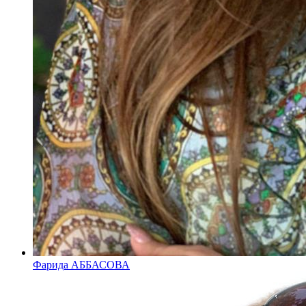
Фарида АББАСОВА