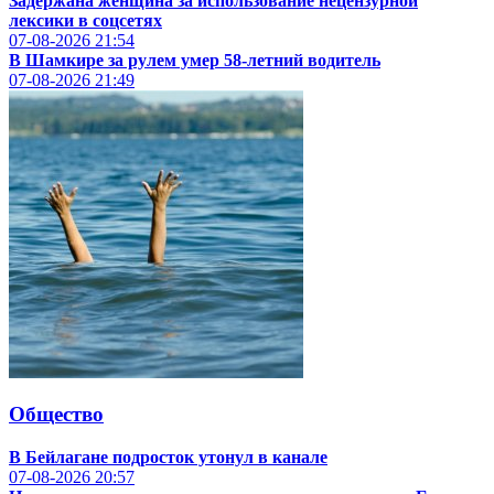
Задержана женщина за использование нецензурной
лексики в соцсетях
07-08-2026
21:54
В Шамкире за рулем умер 58-летний водитель
07-08-2026
21:49
Общество
В Бейлагане подросток утонул в канале
07-08-2026
20:57