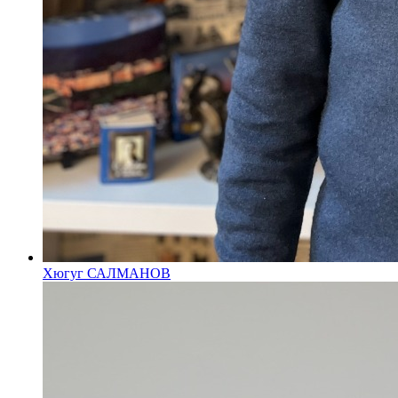
Хюгуг САЛМАНОВ