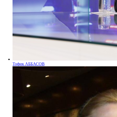
Тофик АББАСОВ