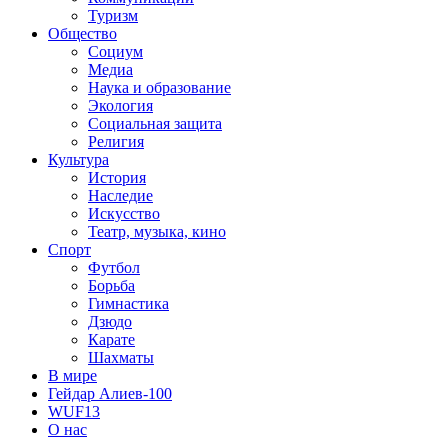
Туризм
Общество
Социум
Медиа
Наука и образование
Экология
Социальная защита
Религия
Культура
История
Наследие
Искусство
Театр, музыка, кино
Спорт
Футбол
Борьба
Гимнастика
Дзюдо
Карате
Шахматы
В мире
Гейдар Алиев-100
WUF13
О нас