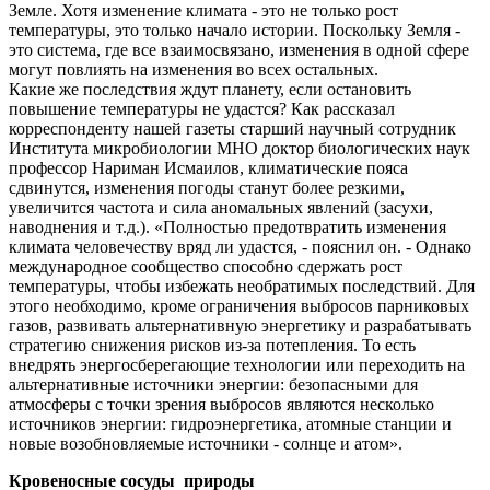
Земле. Хотя изменение климата - это не только рост
температуры, это только начало истории. Поскольку Земля -
это система, где все взаимосвязано, изменения в одной сфере
могут повлиять на изменения во всех остальных.
Какие же последствия ждут планету, если остановить
повышение температуры не удастся? Как рассказал
корреспонденту нашей газеты старший научный сотрудник
Института микробиологии МНО доктор биологических наук
профессор Нариман Исмаилов, климатические пояса
сдвинутся, изменения погоды станут более резкими,
увеличится частота и сила аномальных явлений (засухи,
наводнения и т.д.). «Полностью предотвратить изменения
климата человечеству вряд ли удастся, - пояснил он. - Однако
международное сообщество способно сдержать рост
температуры, чтобы избежать необратимых последствий. Для
этого необходимо, кроме ограничения выбросов парниковых
газов, развивать альтернативную энергетику и разрабатывать
стратегию снижения рисков из-за потепления. То есть
внедрять энергосберегающие технологии или переходить на
альтернативные источники энергии: безопасными для
атмосферы с точки зрения выбросов являются несколько
источников энергии: гидроэнергетика, атомные станции и
новые возобновляемые источники - солнце и атом».
Кровеносные сосуды природы