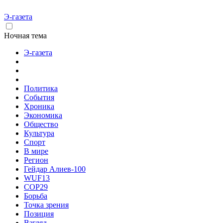
Э-газета
Ночная тема
Э-газета
Политика
События
Хроника
Экономика
Общество
Культура
Спорт
В мире
Регион
Гейдар Алиев-100
WUF13
COP29
Борьба
Точка зрения
Позиция
Взгляд