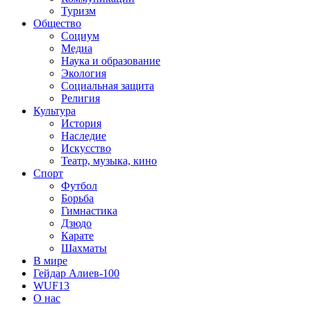
Туризм
Общество
Социум
Медиа
Наука и образование
Экология
Социальная защита
Религия
Культура
История
Наследие
Искусство
Театр, музыка, кино
Спорт
Футбол
Борьба
Гимнастика
Дзюдо
Карате
Шахматы
В мире
Гейдар Алиев-100
WUF13
О нас