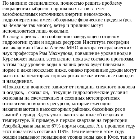
По мнению специалистов, полностью решить проблему
сокращения выбросов парниковых газов за счет
возобновляемых источников энергии невозможно,
гидроэнергетика имеет обозримые физические пределы (рек
на Земле не так много), ветер и приливы могут
использоваться лишь локально.
К слову, о реках - по сообщению заведующего отделом
гидрологии суши и водных ресурсов Института географии
им. академика Гасана Алиева МНО доктора географических
наук профессора Рзы Махмудова, повышение уровня воды в
Куре может вызвать затопление, пока же согласно прогнозам,
в этом году уровень воды в наших реках будет близким к
норме и даже несколько ниже, однако проливные дожди могут
вызвать на некоторых горных реках незначительные паводки
и наводнения.
«Показатели водности зависят от толщины снежного покрова
и осадков, - сказал он, - текущие гидрологические условия
основаны на ежемесячных и сезонных метеопрогнозах
относительно водных ресурсов, которые ежегодно
накапливаются в высокогорных районах, бассейнах рек в
зимний период. Здесь учитываются данные об осадках и
температуре. К примеру, в первом квартале на территории
Азербайджана выпало 67% нормы осадков. А в прошлом году
этот показатель составил 119%. Тем не менее в этом году
осадки вызывают повышение уровня воды как в Куре, так и в