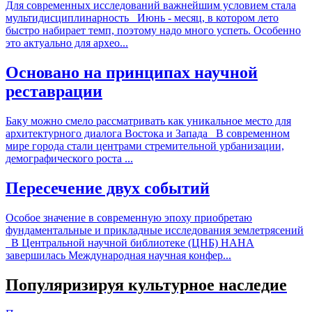
Для современных исследований важнейшим условием стала
мультидисциплинарность Июнь - месяц, в котором лето
быстро набирает темп, поэтому надо много успеть. Особенно
это актуально для архео...
Основано на принципах научной
реставрации
Баку можно смело рассматривать как уникальное место для
архитектурного диалога Востока и Запада В современном
мире города стали центрами стремительной урбанизации,
демографического роста ...
Пересечение двух событий
Особое значение в современную эпоху приобретаю
фундаментальные и прикладные исследования землетрясений
В Центральной научной библиотеке (ЦНБ) НАНА
завершилась Международная научная конфер...
Популяризируя культурное наследие