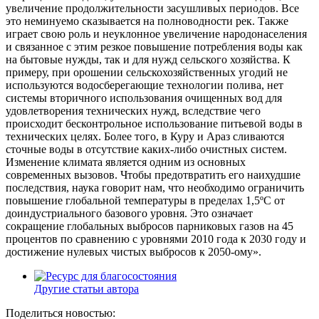
увеличение продолжительности засушливых периодов. Все
это неминуемо сказывается на полноводности рек. Также
играет свою роль и неуклонное увеличение народонаселения
и связанное с этим резкое повышение потребления воды как
на бытовые нужды, так и для нужд сельского хозяйства. К
примеру, при орошении сельскохозяйственных угодий не
используются водосберегающие технологии полива, нет
системы вторичного использования очищенных вод для
удовлетворения технических нужд, вследствие чего
происходит бесконтрольное использование питьевой воды в
технических целях. Более того, в Куру и Араз сливаются
сточные воды в отсутствие каких-либо очистных систем.
Изменение климата является одним из основных
современных вызовов. Чтобы предотвратить его наихудшие
последствия, наука говорит нам, что необходимо ограничить
повышение глобальной температуры в пределах 1,5ºС от
доиндустриального базового уровня. Это означает
сокращение глобальных выбросов парниковых газов на 45
процентов по сравнению с уровнями 2010 года к 2030 году и
достижение нулевых чистых выбросов к 2050-ому».
Другие статьи автора
Поделиться новостью: