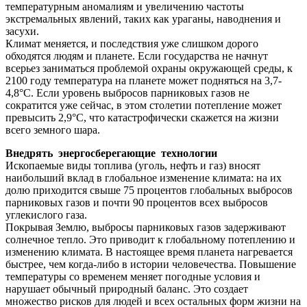
температурным аномалиям и увеличению частоты
экстремальных явлений, таких как ураганы, наводнения и
засухи.
Климат меняется, и последствия уже слишком дорого
обходятся людям и планете. Если государства не начнут
всерьез заниматься проблемой охраны окружающей среды, к
2100 году температура на планете может подняться на 3,7-
4,8°С. Если уровень выбросов парниковых газов не
сократится уже сейчас, в этом столетии потепление может
превысить 2,9°C, что катастрофически скажется на жизни
всего земного шара.
Внедрять энергосберегающие технологии
Ископаемые виды топлива (уголь, нефть и газ) вносят
наибольший вклад в глобальное изменение климата: на их
долю приходится свыше 75 процентов глобальных выбросов
парниковых газов и почти 90 процентов всех выбросов
углекислого газа.
Покрывая Землю, выбросы парниковых газов задерживают
солнечное тепло. Это приводит к глобальному потеплению и
изменению климата. В настоящее время планета нагревается
быстрее, чем когда-либо в истории человечества. Повышение
температуры со временем меняет погодные условия и
нарушает обычный природный баланс. Это создает
множество рисков для людей и всех остальных форм жизни на