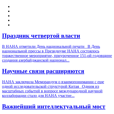
Праздник четвертой власти
В НАНА отметили День национальной печати В День
национальной прессы в Президиуме НАНА состоялось
торжественное мероприятие, приуроченное 151-ой годовщине
создания азербайджанской национал...
Научные связи расширяются
НАНА заключила Меморандум о взаимопонимании с еще
одной исследовательской структурой Китая Одним из
масштабных событий в вопросе международной научной
коллаборации стало для НАНА участие...
Важнейший интеллектуальный мост