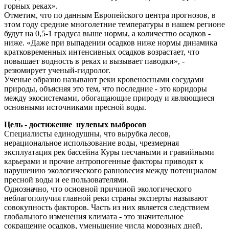
горных реках».
Отметим, что по данным Европейского центра прогнозов, в
этом году средние многолетние температуры в нашем регионе
будут на 0,5-1 градуса выше нормы, а количество осадков -
ниже. «Даже при выпадении осадков ниже нормы динамика
кратковременных интенсивных осадков возрастает, что
повышает водность в реках и вызывает паводки», -
резюмирует ученый-гидролог.
Ученые образно называют реки кровеносными сосудами
природы, объясняя это тем, что последние - это коридоры
между экосистемами, обогащающие природу и являющиеся
основными источниками пресной воды.
Цель - достижение нулевых выбросов
Специалисты единодушны, что вырубка лесов,
нерациональное использование воды, чрезмерная
эксплуатация рек бассейна Куры песчаными и гравийными
карьерами и прочие антропогенные факторы приводят к
нарушению экологического равновесия между потенциалом
пресной воды и ее пользователями.
Однозначно, что основной причиной экологического
неблагополучия главной реки страны эксперты называют
совокупность факторов. Часть из них является следствием
глобального изменения климата - это значительное
сокращение осадков, уменьшение числа морозных дней,