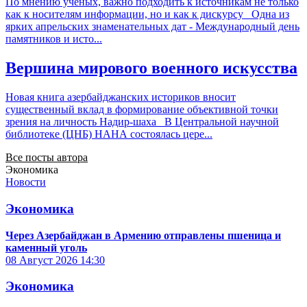
По мнению ученых, важно подходить к источникам не только
как к носителям информации, но и как к дискурсу Одна из
ярких апрельских знаменательных дат - Международный день
памятников и исто...
Вершина мирового военного искусства
Новая книга азербайджанских историков вносит
существенный вклад в формирование объективной точки
зрения на личность Надир-шаха В Центральной научной
библиотеке (ЦНБ) НАНА состоялась цере...
Все посты автора
Экономика
Новости
Экономика
Через Азербайджан в Армению отправлены пшеница и
каменный уголь
08 Август 2026
14:30
Экономика