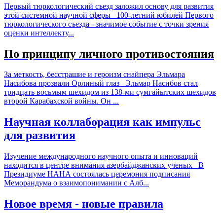
Первый тюркологический съезд заложил основу для развития
этой системной научной сферы 100-летний юбилей Первого
тюркологического съезда - значимое событие с точки зрения
оценки интеллекту...
По принципу личного противостояния
За меткость, бесстрашие и героизм снайпера Эльмара
Насибова прозвали Орлиный глаз Эльмар Насибов стал
тридцать восьмым шехидом из 138-ми сумгайытских шехидов
второй Карабахской войны. Он ...
Научная коллаборация как импульс
для развития
Изучение международного научного опыта и инноваций
находится в центре внимания азербайджанских ученых В
Президиуме НАНА состоялась церемония подписания
Меморандума о взаимопонимании с Алб...
Новое время - новые правила