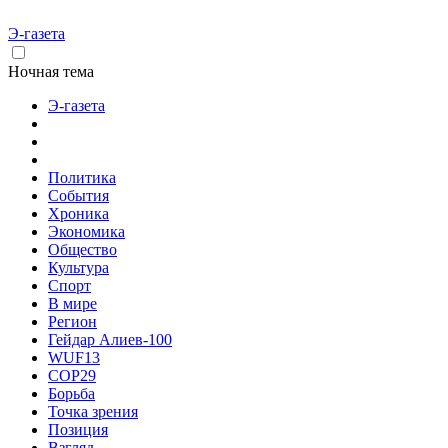
Э-газета
Ночная тема
Э-газета
Политика
События
Хроника
Экономика
Общество
Культура
Спорт
В мире
Регион
Гейдар Алиев-100
WUF13
COP29
Борьба
Точка зрения
Позиция
Взгляд