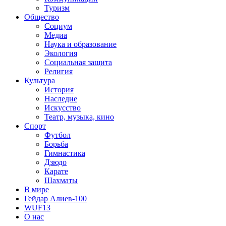
Туризм
Общество
Социум
Медиа
Наука и образование
Экология
Социальная защита
Религия
Культура
История
Наследие
Искусство
Театр, музыка, кино
Спорт
Футбол
Борьба
Гимнастика
Дзюдо
Карате
Шахматы
В мире
Гейдар Алиев-100
WUF13
О нас