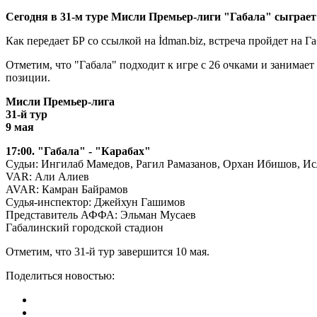
Сегодня в 31-м туре Мисли Премьер-лиги "Габала" сыграет
Как передает БР со ссылкой на İdman.biz, встреча пройдет на 
Отметим, что "Габала" подходит к игре с 26 очками и занимает
позиции.
Мисли Премьер-лига
31-й тур
9 мая
17:00. "Габала" - "Карабах"
Судьи: Ингилаб Мамедов, Рагил Рамазанов, Орхан Ибишов, И
VAR: Али Алиев
AVAR: Камран Байрамов
Судья-инспектор: Джейхун Гашимов
Представитель АФФА: Эльман Мусаев
Габалинский городской стадион
Отметим, что 31-й тур завершится 10 мая.
Поделиться новостью: