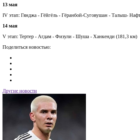
13 мая
IV этап: Гянджа - Гёйгёль - Гёранбой-Суговушан - Талыш- Нафт
14 мая
V этап: Тертер - Агдам - Физули - Шуша - Ханкенди (181,3 км)
Поделиться новостью:
Другие новости