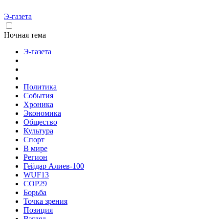
Э-газета
Ночная тема
Э-газета
Политика
События
Хроника
Экономика
Общество
Культура
Спорт
В мире
Регион
Гейдар Алиев-100
WUF13
COP29
Борьба
Точка зрения
Позиция
Взгляд