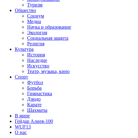
Туризм
Общество
Социум
Медиа
Наука и образование
Экология
Социальная защита
Религия
Культура
История
Наследие
Искусство
Театр, музыка, кино
Спорт
Футбол
Борьба
Гимнастика
Дзюдо
Карате
Шахматы
В мире
Гейдар Алиев-100
WUF13
О нас