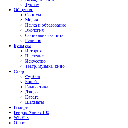
Туризм
Общество
Социум
Медиа
Наука и образование
Экология
Социальная защита
Религия
Культура
История
Наследие
Искусство
Театр, музыка, кино
Спорт
Футбол
Борьба
Гимнастика
Дзюдо
Карате
Шахматы
В мире
Гейдар Алиев-100
WUF13
О нас