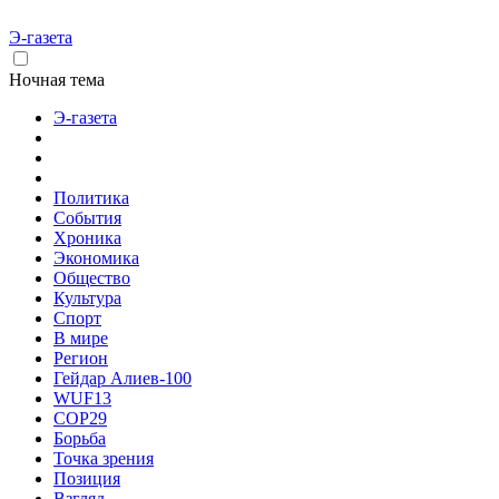
Э-газета
Ночная тема
Э-газета
Политика
События
Хроника
Экономика
Общество
Культура
Спорт
В мире
Регион
Гейдар Алиев-100
WUF13
COP29
Борьба
Точка зрения
Позиция
Взгляд