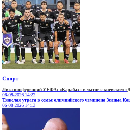
Спорт
Лига конференций УЕФА: «Карабах» в матче с киевским «Д
06-08-2026
14:22
Тяжелая утрата в семье олимпийского чемпиона Зелима Ко
06-08-2026
14:13