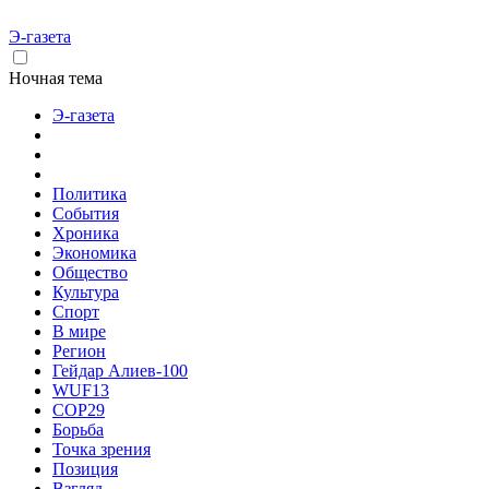
Э-газета
Ночная тема
Э-газета
Политика
События
Хроника
Экономика
Общество
Культура
Спорт
В мире
Регион
Гейдар Алиев-100
WUF13
COP29
Борьба
Точка зрения
Позиция
Взгляд