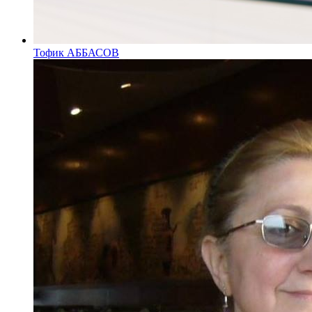
Тофик АББАСОВ