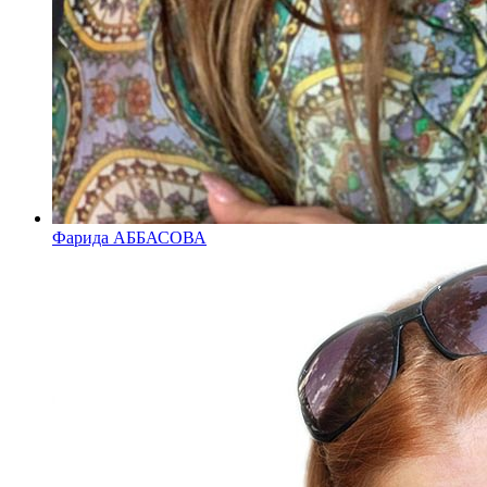
Фарида АББАСОВА