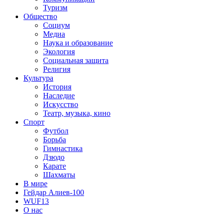
Туризм
Общество
Социум
Медиа
Наука и образование
Экология
Социальная защита
Религия
Культура
История
Наследие
Искусство
Театр, музыка, кино
Спорт
Футбол
Борьба
Гимнастика
Дзюдо
Карате
Шахматы
В мире
Гейдар Алиев-100
WUF13
О нас