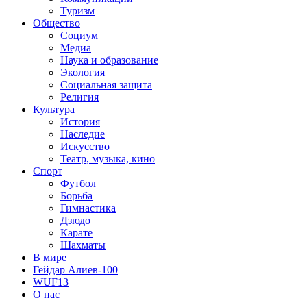
Туризм
Общество
Социум
Медиа
Наука и образование
Экология
Социальная защита
Религия
Культура
История
Наследие
Искусство
Театр, музыка, кино
Спорт
Футбол
Борьба
Гимнастика
Дзюдо
Карате
Шахматы
В мире
Гейдар Алиев-100
WUF13
О нас