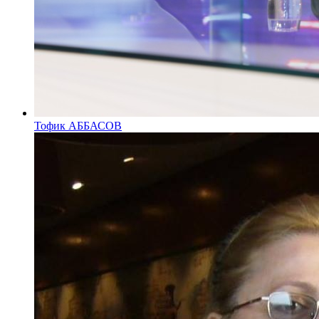
Тофик АББАСОВ