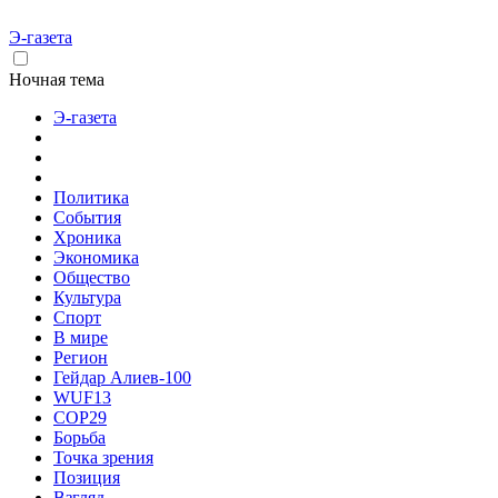
Э-газета
Ночная тема
Э-газета
Политика
События
Хроника
Экономика
Общество
Культура
Спорт
В мире
Регион
Гейдар Алиев-100
WUF13
COP29
Борьба
Точка зрения
Позиция
Взгляд