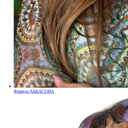
Фарида АББАСОВА