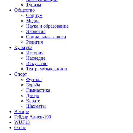
Туризм
Общество
Социум
Медиа
Наука и образование
Экология
Социальная защита
Религия
Культура
История
Наследие
Искусство
Театр, музыка, кино
Спорт
Футбол
Борьба
Гимнастика
Дзюдо
Карате
Шахматы
В мире
Гейдар Алиев-100
WUF13
О нас