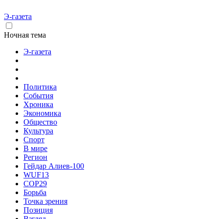
Э-газета
Ночная тема
Э-газета
Политика
События
Хроника
Экономика
Общество
Культура
Спорт
В мире
Регион
Гейдар Алиев-100
WUF13
COP29
Борьба
Точка зрения
Позиция
Взгляд