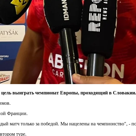
й цель выиграть чемпионат Европы, проходящий в Словакии
имов.
ной Франции.
дый матч только за победой. Мы нацелены на чемпионство", - п
втором туре.