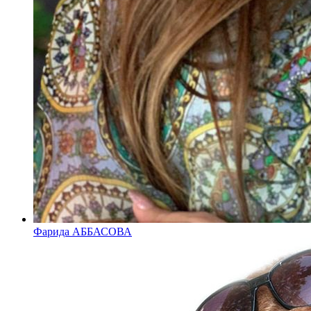
Фарида АББАСОВА