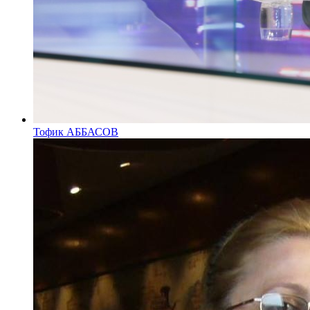
Тофик АББАСОВ