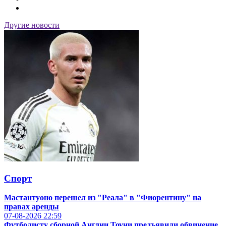
Другие новости
Спорт
Мастантуоно перешел из "Реала" в "Фиорентину" на
правах аренды
07-08-2026
22:59
Футболисту сборной Англии Тоуни предъявили обвинение