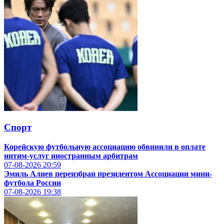
Спорт
Корейскую футбольную ассоциацию обвинили в оплате
интим-услуг иностранным арбитрам
07-08-2026
20:59
Эмиль Алиев переизбран президентом Ассоциации мини-
футбола России
07-08-2026
19:38