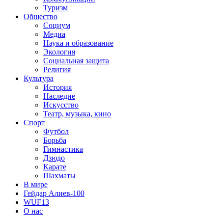
Туризм
Общество
Социум
Медиа
Наука и образование
Экология
Социальная защита
Религия
Культура
История
Наследие
Искусство
Театр, музыка, кино
Спорт
Футбол
Борьба
Гимнастика
Дзюдо
Карате
Шахматы
В мире
Гейдар Алиев-100
WUF13
О нас