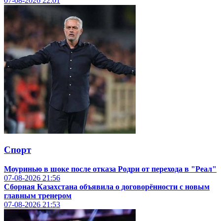
07-08-2026
22:01
Спорт
Моуринью в шоке после отказа Родри от перехода в "Реал"
07-08-2026
21:56
Сборная Казахстана объявила о договорённости с новым
главным тренером
07-08-2026
21:53