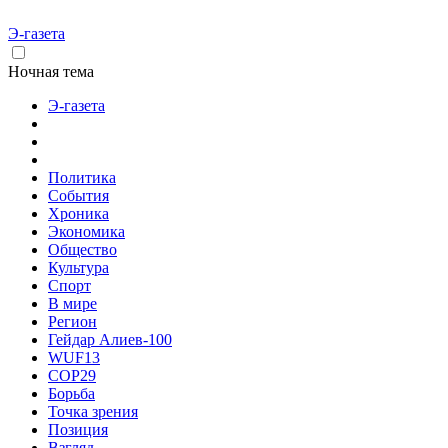
Э-газета
Ночная тема
Э-газета
Политика
События
Хроника
Экономика
Общество
Культура
Спорт
В мире
Регион
Гейдар Алиев-100
WUF13
COP29
Борьба
Точка зрения
Позиция
Взгляд