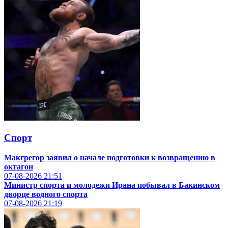
Спорт
Макгрегор заявил о начале подготовки к возвращению в
октагон
07-08-2026
21:51
Министр спорта и молодежи Ирана побывал в Бакинском
дворце водного спорта
07-08-2026
21:19