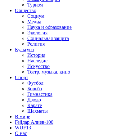
Туризм
Общество
Социум
Медиа
Наука и образование
Экология
Социальная защита
Религия
Культура
История
Наследие
Искусство
Театр, музыка, кино
Спорт
Футбол
Борьба
Гимнастика
Дзюдо
Карате
Шахматы
В мире
Гейдар Алиев-100
WUF13
О нас