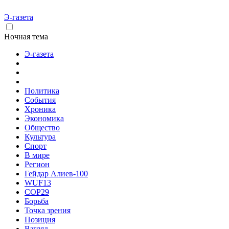
Э-газета
Ночная тема
Э-газета
Политика
События
Хроника
Экономика
Общество
Культура
Спорт
В мире
Регион
Гейдар Алиев-100
WUF13
COP29
Борьба
Точка зрения
Позиция
Взгляд