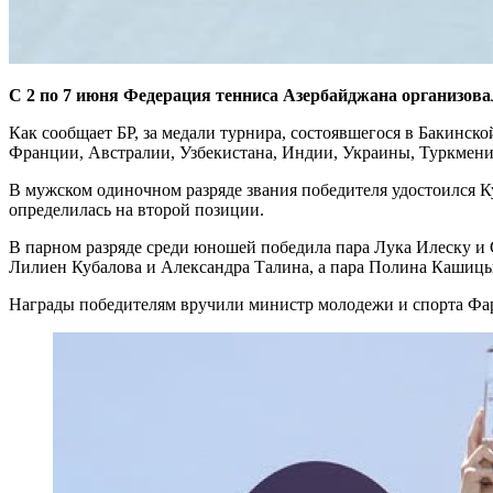
С 2 по 7 июня Федерация тенниса Азербайджана организова
Как сообщает БР, за медали турнира, состоявшегося в Бакинск
Франции, Австралии, Узбекистана, Индии, Украины, Туркменис
В мужском одиночном разряде звания победителя удостоился К
определилась на второй позиции.
В парном разряде среди юношей победила пара Лука Илеску и 
Лилиен Кубалова и Александра Талина, а пара Полина Кашицы
Награды победителям вручили министр молодежи и спорта Фар