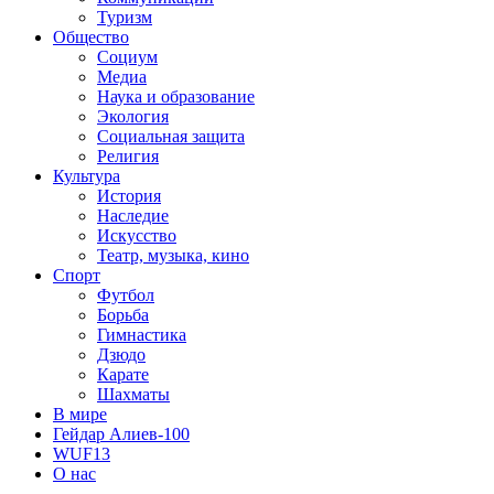
Туризм
Общество
Социум
Медиа
Наука и образование
Экология
Социальная защита
Религия
Культура
История
Наследие
Искусство
Театр, музыка, кино
Спорт
Футбол
Борьба
Гимнастика
Дзюдо
Карате
Шахматы
В мире
Гейдар Алиев-100
WUF13
О нас