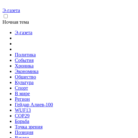
Э-газета
Ночная тема
Э-газета
Политика
События
Хроника
Экономика
Общество
Культура
Спорт
В мире
Регион
Гейдар Алиев-100
WUF13
COP29
Борьба
Точка зрения
Позиция
Взгляд