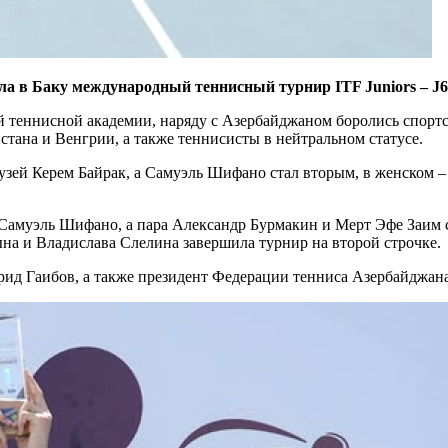
ла в Баку международный теннисный турнир ITF Juniors – J6
ой теннисной академии, наряду с Азербайджаном боролись спортс
тана и Венгрии, а также теннисисты в нейтральном статусе.
узей Керем Байрак, а Самуэль Шифано стал вторым, в женском 
Самуэль Шифано, а пара Александр Бурмакин и Мерт Эфе Заим с
на и Владислава Слелина завершила турнир на второй строчке.
ид Гаибов, а также президент Федерации тенниса Азербайджан