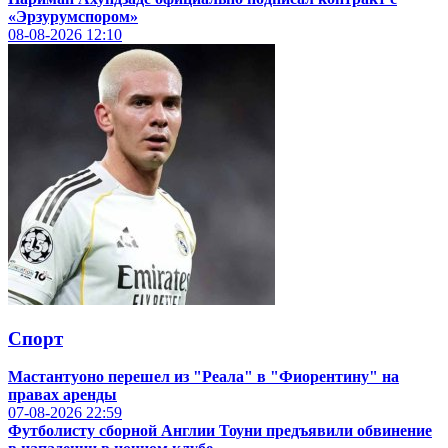
«
Эрзурумспором
»
08-08-2026
12:10
Спорт
Мастантуоно перешел из "Реала" в "Фиорентину" на
правах аренды
07-08-2026
22:59
Футболисту сборной Англии Тоуни предъявили обвинение