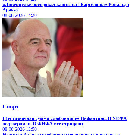
«Ливерпуль» арендовал капитана «Барселоны» Рональда
Араухо
08-08-2026
14:20
Спорт
Шестизначная сумма «любовнице» Инфантино. В УЕФА
подтвердили. В ФИФА все отрицают
08-08-2026
12:50
Нариман Ахундзаде официально подписал контракт с