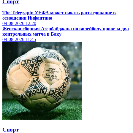
Спорт
The Telegraph: УЕФА может начать расследование в
отношении Инфантино
09-08-2026
12:20
Женская сборная Азербайджана по волейболу провела два
контрольных матча в Баку
09-08-2026
11:45
Спорт