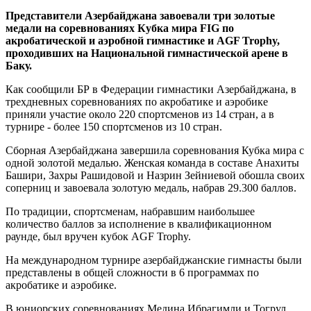
Представители Азербайджана завоевали три золотые
медали на соревнованиях Кубка мира FIG по
акробатической и аэробной гимнастике и AGF Trophy,
проходивших на Национальной гимнастической арене в
Баку.
Как сообщили БР в Федерации гимнастики Азербайджана, в
трехдневных соревнованиях по акробатике и аэробике
приняли участие около 220 спортсменов из 14 стран, а в
турнире - более 150 спортсменов из 10 стран.
Сборная Азербайджана завершила соревнования Кубка мира с
одной золотой медалью. Женская команда в составе Анахиты
Башири, Захры Рашидовой и Назрин Зейниевой обошла своих
соперниц и завоевала золотую медаль, набрав 29.300 баллов.
По традиции, спортсменам, набравшим наибольшее
количество баллов за исполнение в квалификационном
раунде, был вручен кубок AGF Trophy.
На международном турнире азербайджанские гимнасты были
представлены в общей сложности в 6 программах по
акробатике и аэробике.
В юниорских соревнованиях Медина Ибрагимли и Тогрул