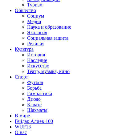
Туризм
Общество
Социум
Медиа
Наука и образование
Экология
Социальная защита
Религия
Культура
История
Наследие
Искусство
Театр, музыка, кино
Спорт
Футбол
Борьба
Гимнастика
Дзюдо
Карате
Шахматы
В мире
Гейдар Алиев-100
WUF13
О нас