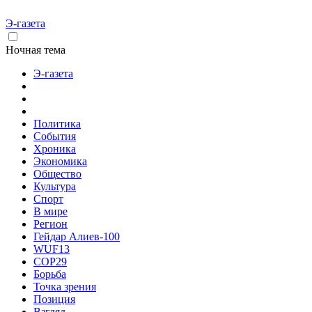
Э-газета
Ночная тема
Э-газета
Политика
События
Хроника
Экономика
Общество
Культура
Спорт
В мире
Регион
Гейдар Алиев-100
WUF13
COP29
Борьба
Точка зрения
Позиция
Взгляд