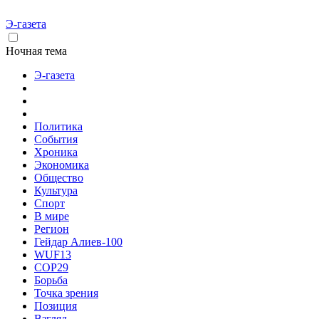
Э-газета
Ночная тема
Э-газета
Политика
События
Хроника
Экономика
Общество
Культура
Спорт
В мире
Регион
Гейдар Алиев-100
WUF13
COP29
Борьба
Точка зрения
Позиция
Взгляд