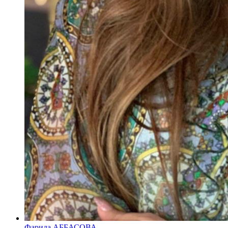
Фарида АББАСОВА