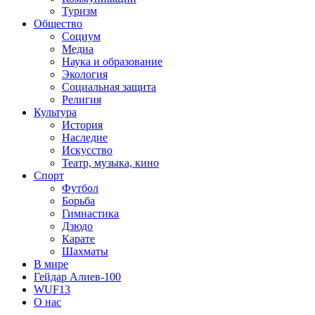
Туризм
Общество
Социум
Медиа
Наука и образование
Экология
Социальная защита
Религия
Культура
История
Наследие
Искусство
Театр, музыка, кино
Спорт
Футбол
Борьба
Гимнастика
Дзюдо
Карате
Шахматы
В мире
Гейдар Алиев-100
WUF13
О нас