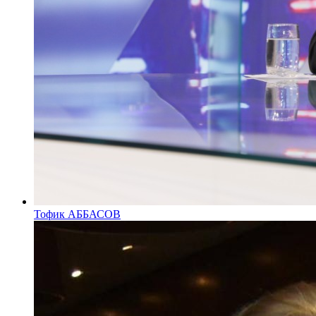
Тофик АББАСОВ