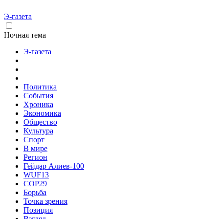
Э-газета
Ночная тема
Э-газета
Политика
События
Хроника
Экономика
Общество
Культура
Спорт
В мире
Регион
Гейдар Алиев-100
WUF13
COP29
Борьба
Точка зрения
Позиция
Взгляд