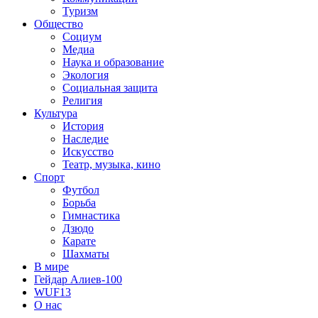
Туризм
Общество
Социум
Медиа
Наука и образование
Экология
Социальная защита
Религия
Культура
История
Наследие
Искусство
Театр, музыка, кино
Спорт
Футбол
Борьба
Гимнастика
Дзюдо
Карате
Шахматы
В мире
Гейдар Алиев-100
WUF13
О нас