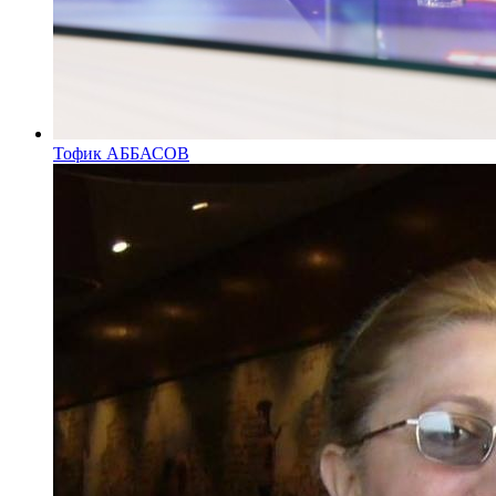
Тофик АББАСОВ