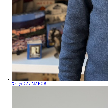
Хюгуг САЛМАНОВ