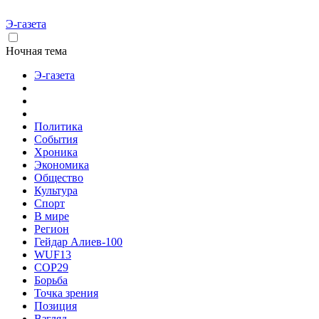
Э-газета
Ночная тема
Э-газета
Политика
События
Хроника
Экономика
Общество
Культура
Спорт
В мире
Регион
Гейдар Алиев-100
WUF13
COP29
Борьба
Точка зрения
Позиция
Взгляд