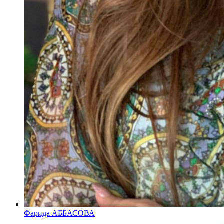
Фарида АББАСОВА