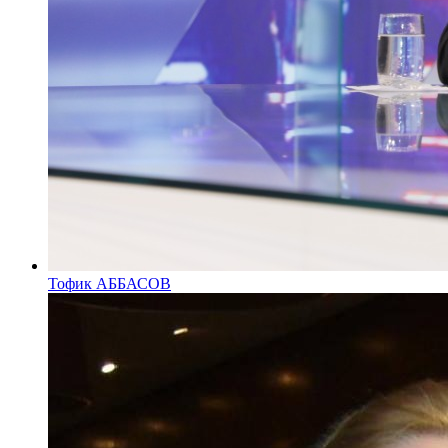
Тофик АББАСОВ