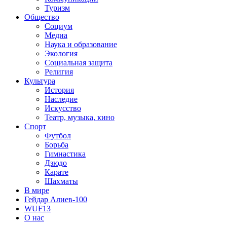
Туризм
Общество
Социум
Медиа
Наука и образование
Экология
Социальная защита
Религия
Культура
История
Наследие
Искусство
Театр, музыка, кино
Спорт
Футбол
Борьба
Гимнастика
Дзюдо
Карате
Шахматы
В мире
Гейдар Алиев-100
WUF13
О нас