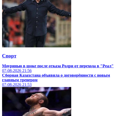
Спорт
Моуринью в шоке после отказа Родри от перехода в "Реал"
07-08-2026
21:56
Сборная Казахстана объявила о договорённости с новым
главным тренером
07-08-2026
21:53