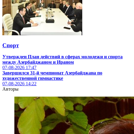
Спорт
Утвержден План действий в сферах молодежи и спорта
между Азербайджаном и Ираном
07-08-2026
17:47
Завершился 31-й чемпионат Азербайджана по
художественной гимнастике
07-08-2026
14:22
Авторы