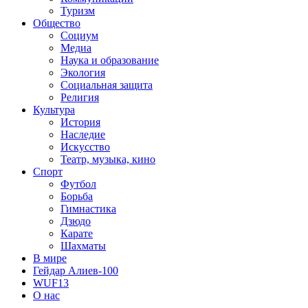
Туризм
Общество
Социум
Медиа
Наука и образование
Экология
Социальная защита
Религия
Культура
История
Наследие
Искусство
Театр, музыка, кино
Спорт
Футбол
Борьба
Гимнастика
Дзюдо
Карате
Шахматы
В мире
Гейдар Алиев-100
WUF13
О нас