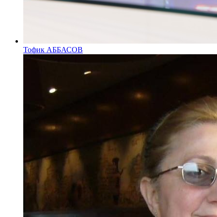
Тофик АББАСОВ