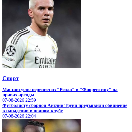
Спорт
Мастантуоно перешел из "Реала" в "Фиорентину" на
правах аренды
07-08-2026
22:59
Футболисту сборной Англии Тоуни предъявили обвинение
в нападении в ночном клубе
07-08-2026
22:04