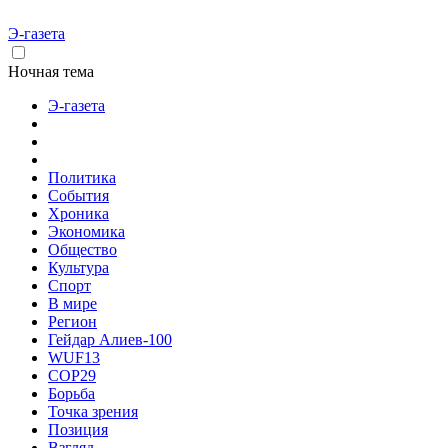
Э-газета
Ночная тема
Э-газета
Политика
События
Хроника
Экономика
Общество
Культура
Спорт
В мире
Регион
Гейдар Алиев-100
WUF13
COP29
Борьба
Точка зрения
Позиция
Взгляд