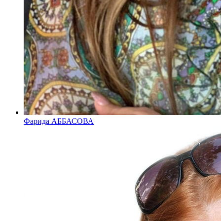
Фарида АББАСОВА