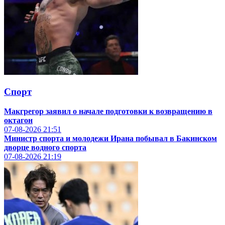
Спорт
Макгрегор заявил о начале подготовки к возвращению в
октагон
07-08-2026
21:51
Министр спорта и молодежи Ирана побывал в Бакинском
дворце водного спорта
07-08-2026
21:19