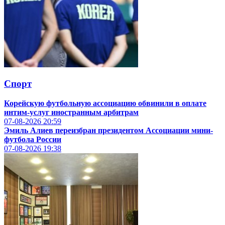
Спорт
Корейскую футбольную ассоциацию обвинили в оплате
интим-услуг иностранным арбитрам
07-08-2026
20:59
Эмиль Алиев переизбран президентом Ассоциации мини-
футбола России
07-08-2026
19:38