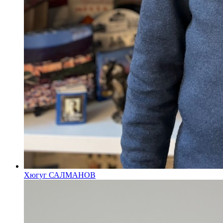
Хюгуг САЛМАНОВ