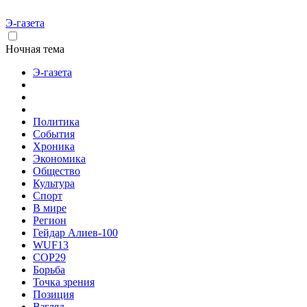
Э-газета
Ночная тема
Э-газета
Политика
События
Хроника
Экономика
Общество
Культура
Спорт
В мире
Регион
Гейдар Алиев-100
WUF13
COP29
Борьба
Точка зрения
Позиция
Взгляд