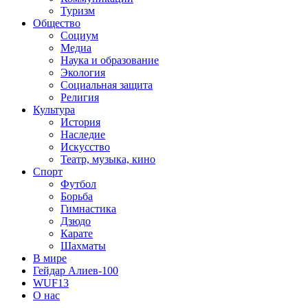
Туризм
Общество
Социум
Медиа
Наука и образование
Экология
Социальная защита
Религия
Культура
История
Наследие
Искусство
Театр, музыка, кино
Спорт
Футбол
Борьба
Гимнастика
Дзюдо
Карате
Шахматы
В мире
Гейдар Алиев-100
WUF13
О нас