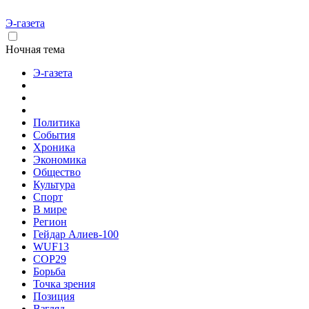
Э-газета
Ночная тема
Э-газета
Политика
События
Хроника
Экономика
Общество
Культура
Спорт
В мире
Регион
Гейдар Алиев-100
WUF13
COP29
Борьба
Точка зрения
Позиция
Взгляд