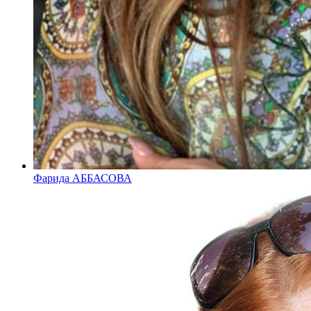
Фарида АББАСОВА