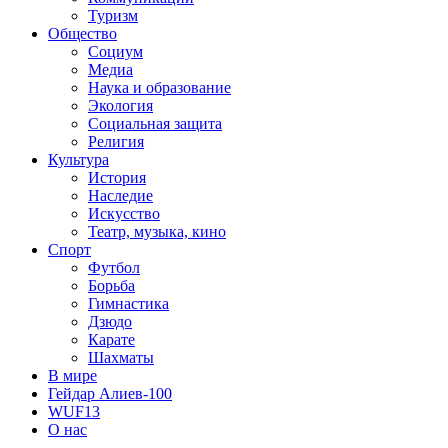
Туризм
Общество
Социум
Медиа
Наука и образование
Экология
Социальная защита
Религия
Культура
История
Наследие
Искусство
Театр, музыка, кино
Спорт
Футбол
Борьба
Гимнастика
Дзюдо
Карате
Шахматы
В мире
Гейдар Алиев-100
WUF13
О нас