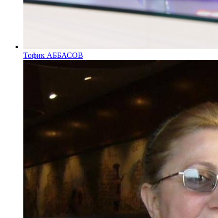
Тофик АББАСОВ