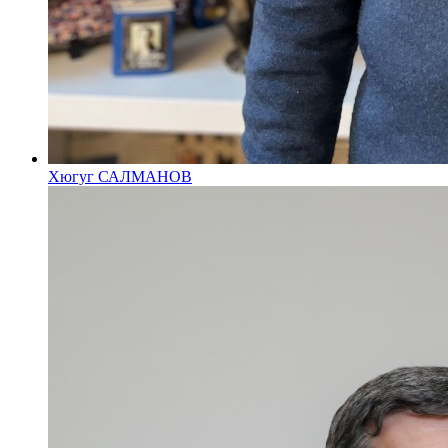
Хюгуг САЛМАНОВ