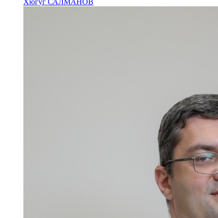
Хюгуг САЛМАНОВ