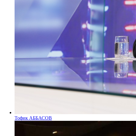
Тофик АББАСОВ