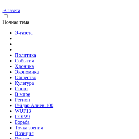
Э-газета
Ночная тема
Э-газета
Политика
События
Хроника
Экономика
Общество
Культура
Спорт
В мире
Регион
Гейдар Алиев-100
WUF13
COP29
Борьба
Точка зрения
Позиция
Взгляд