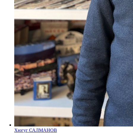
Хюгуг САЛМАНОВ