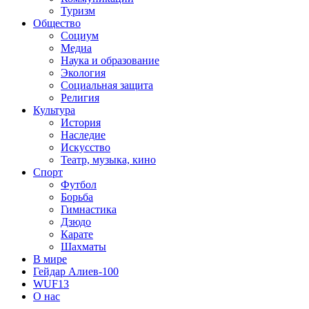
Туризм
Общество
Социум
Медиа
Наука и образование
Экология
Социальная защита
Религия
Культура
История
Наследие
Искусство
Театр, музыка, кино
Спорт
Футбол
Борьба
Гимнастика
Дзюдо
Карате
Шахматы
В мире
Гейдар Алиев-100
WUF13
О нас