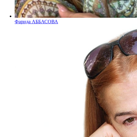
Фарида АББАСОВА