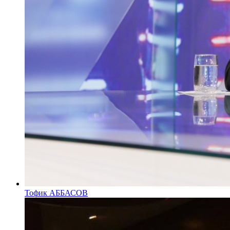
Тофик АББАСОВ