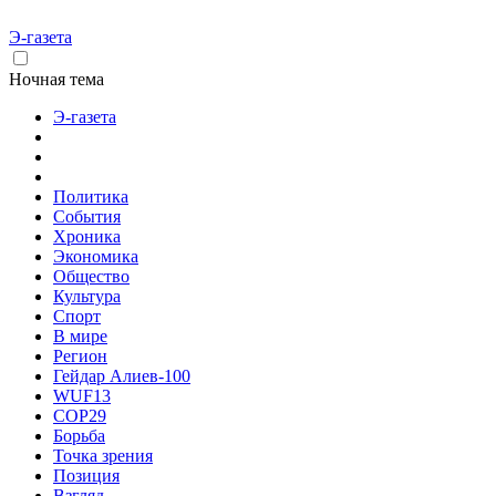
Э-газета
Ночная тема
Э-газета
Политика
События
Хроника
Экономика
Общество
Культура
Спорт
В мире
Регион
Гейдар Алиев-100
WUF13
COP29
Борьба
Точка зрения
Позиция
Взгляд